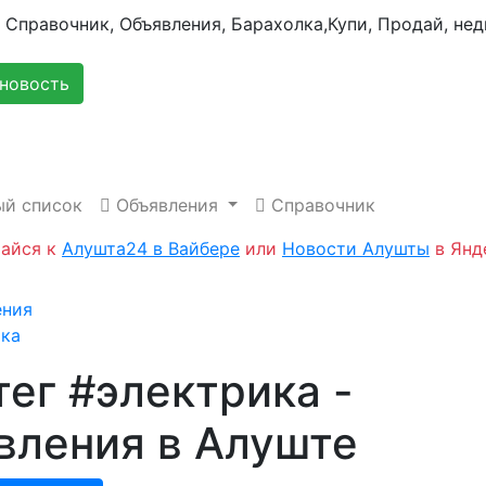
новость
й список
Объявления
Справочник
айся к
Алушта24 в Вайбере
или
Новости Алушты
в Янд
я
ения
ика
тег #электрика -
вления в Алуште