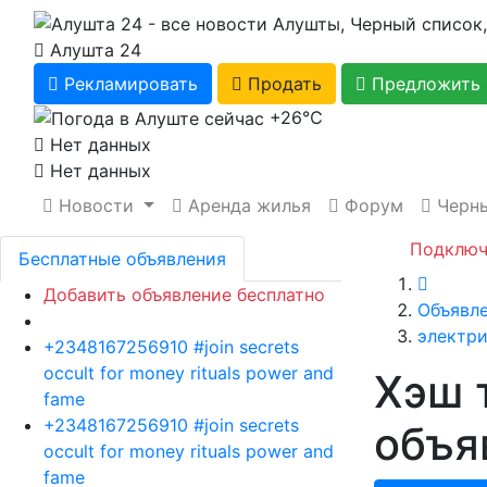
Алушта 24
Рекламировать
Продать
Предложить 
+26℃
Нет данных
Нет данных
Новости
Аренда жилья
Форум
Черны
Подключ
Бесплатные объявления
Главна
Добавить объявление бесплатно
Объявл
электр
+2348167256910 #join secrets
occult for money rituals power and
Хэш 
fame
+2348167256910 #join secrets
объя
occult for money rituals power and
fame