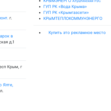
КРЫМЭНЕРГО
Алуштинский РЭС
ГУП РК «Вода Крыма»
ГУП РК «Крымгазсети»
онт.
г.
КРЫМТЕПЛОКОММУНЭНЕРГО
Купить это рекламное место
арок в
ская д.1
есп Крым, г
 Ялте,
л.