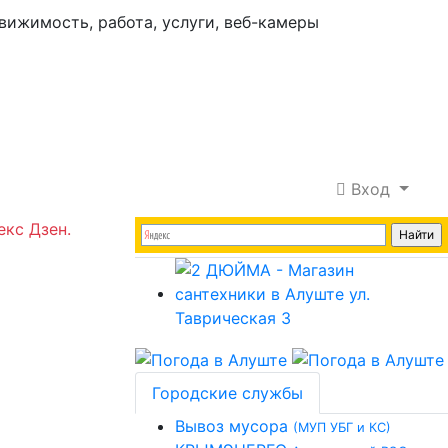
Вход
екс Дзен.
Городские службы
Вывоз мусора
(МУП УБГ и КС)