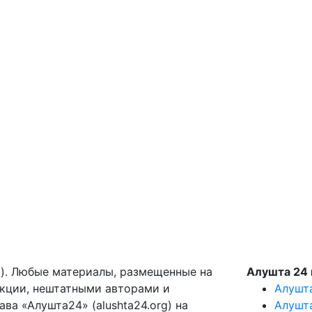
g). Любые материалы, размещенные на
Алушта 24 
акции, нештатными авторами и
Алушт
ва «Алушта24» (alushta24.org) на
Алушт