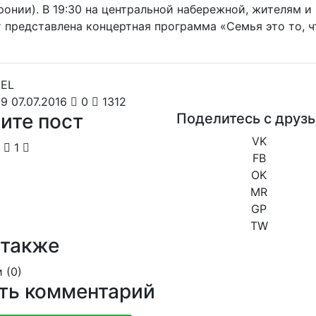
онии). В 19:30 на центральной набережной, жителям и
 представлена концертная программа «Семья это то, ч
9 07.07.2016
0
1312
ите пост
Поделитесь с друз
VK
1
FB
OK
MR
GP
TW
 также
 (
0
)
ть комментарий