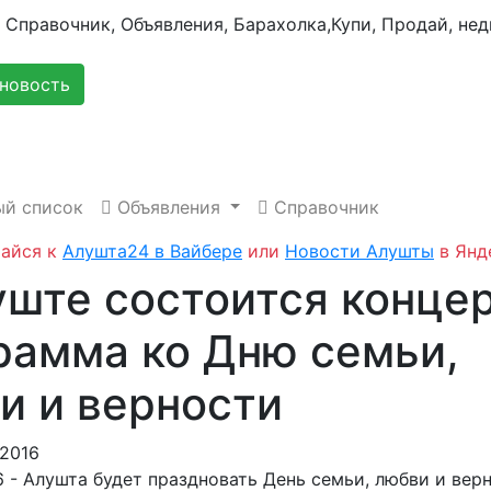
новость
й список
Объявления
Справочник
айся к
Алушта24 в Вайбере
или
Новости Алушты
в Янд
уште состоится конце
рамма ко Дню семьи,
и и верности
.2016
 - Алушта будет праздновать День семьи, любви и вер