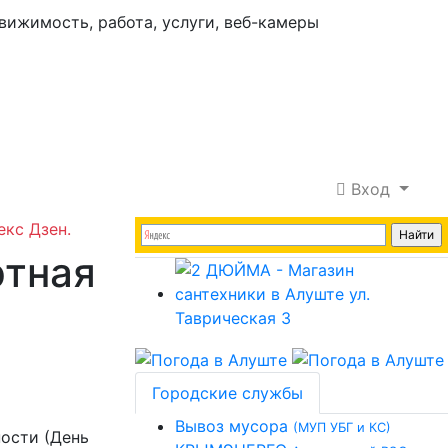
Вход
екс Дзен.
ртная
Городские службы
Вывоз мусора
(МУП УБГ и КС)
ности (День