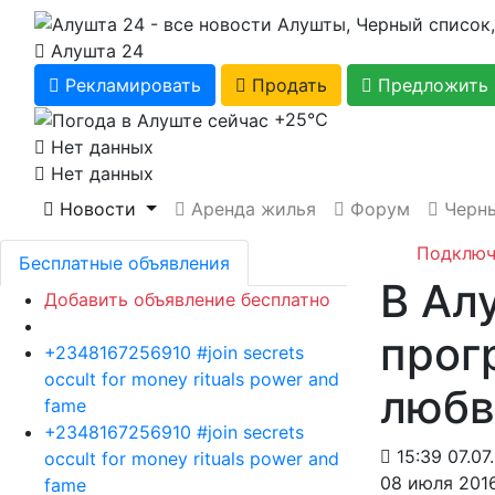
Алушта 24
Рекламировать
Продать
Предложить 
+25℃
Нет данных
Нет данных
Новости
Аренда жилья
Форум
Черны
Подключ
Бесплатные объявления
В Ал
Добавить объявление бесплатно
прог
+2348167256910 #join secrets
occult for money rituals power and
любв
fame
+2348167256910 #join secrets
15:39 07.07
occult for money rituals power and
08 июля 2016
fame