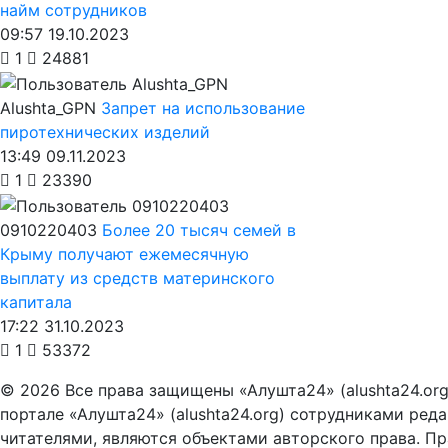
найм сотрудников
09:57 19.10.2023
1
24881
Alushta_GPN
Запрет на использование
пиротехнических изделий
13:49 09.11.2023
1
23390
0910220403
Более 20 тысяч семей в
Крыму получают ежемесячную
выплату из средств материнского
капитала
17:22 31.10.2023
1
53372
© 2026 Все права защищены «Алушта24» (alushta24.or
портале «Алушта24» (alushta24.org) сотрудниками ред
читателями, являются объектами авторского права. Пра