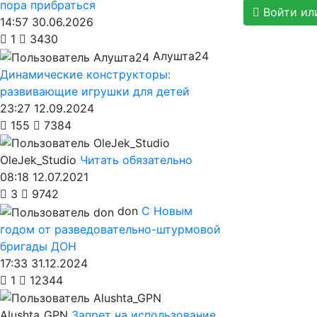
пора прибраться
Войти ил
14:57 30.06.2026
1
3430
Алушта24
Динамические конструкторы:
развивающие игрушки для детей
23:27 12.09.2024
155
7384
OleJek_Studio
Читать обязательно
08:18 12.07.2021
3
9742
don
С Новым
годом от разведовательно-штурмовой
бригады ДОН
17:33 31.12.2024
1
12344
Alushta_GPN
Запрет на использование