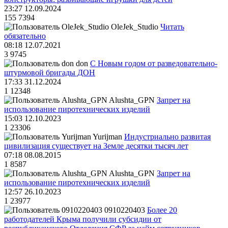
23:27 12.09.2024
155
7394
OleJek_Studio
Читать
обязательно
08:18 12.07.2021
3
9745
don
С Новым годом от разведовательно-
штурмовой бригады ДОН
17:33 31.12.2024
1
12348
Alushta_GPN
Запрет на
использование пиротехнических изделий
15:03 12.10.2023
1
23306
Yurijman
Индустриально развитая
цивилизация существует на Земле десятки тысяч лет
07:18 08.08.2015
1
8587
Alushta_GPN
Запрет на
использование пиротехнических изделий
12:57 26.10.2023
1
23977
0910220403
Более 20
работодателей Крыма получили субсидии от