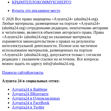
КРЫМТЕПЛОКОММУНЭНЕРГО
Купить это рекламное место
© 2026 Все права защищены «Алушта24» (alushta24.org).
Любые материалы, размещенные на портале «Алушта24»
(alushta24.org) сотрудниками редакции, нештатными авторами
и читателями, являются объектами авторского права. Права
«Алушта24» (alushta24.org) на указанные материалы
охраняются законодательством о правах на результаты
интеллектуальной деятельности. Полное или частичное
использование материалов, размещенных на портале
«Алушта24» (alushta24.org), допускается только с согласия
редакции с указанием ссылки на источник. Все вопросы
можно задать по адресу info@alushta24.org.
Правила сайта
Контакты
Алушта 24 в социальных сетях:
Алушта24 в Вайбере
Алушта24 ВКонтакте
Алушта24 в Однокласниках
Алушта24 в FaceBook
Алушта24 в Twitter