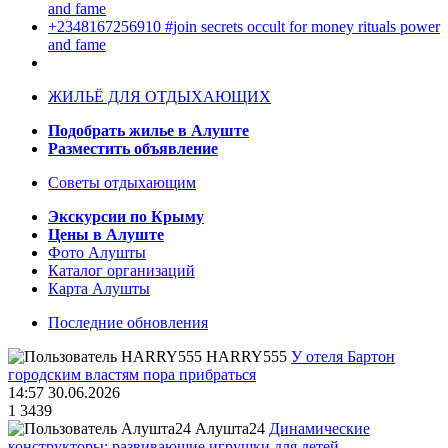
and fame
+2348167256910 #join secrets occult for money rituals power
and fame
ЖИЛЬЁ ДЛЯ ОТДЫХАЮЩИХ
Подобрать жилье в Алуште
Разместить объявление
Советы отдыхающим
Экскурсии по Крыму
Цены в Алуште
Фото Алушты
Каталог организаций
Карта Алушты
Последние обновления
HARRY555
У отеля Бартон
городским властям пора прибраться
14:57 30.06.2026
1
3439
Алушта24
Динамические
конструкторы: развивающие игрушки для детей