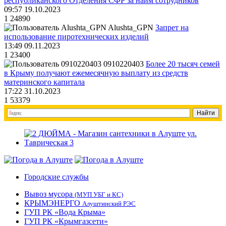
республиканского Отделения СФР за найм сотрудников
09:57 19.10.2023
1
24890
Alushta_GPN
Запрет на
использование пиротехнических изделий
13:49 09.11.2023
1
23400
0910220403
Более 20 тысяч семей
в Крыму получают ежемесячную выплату из средств
материнского капитала
17:22 31.10.2023
1
53379
Городские службы
Вывоз мусора
(МУП УБГ и КС)
КРЫМЭНЕРГО
Алуштинский РЭС
ГУП РК «Вода Крыма»
ГУП РК «Крымгазсети»