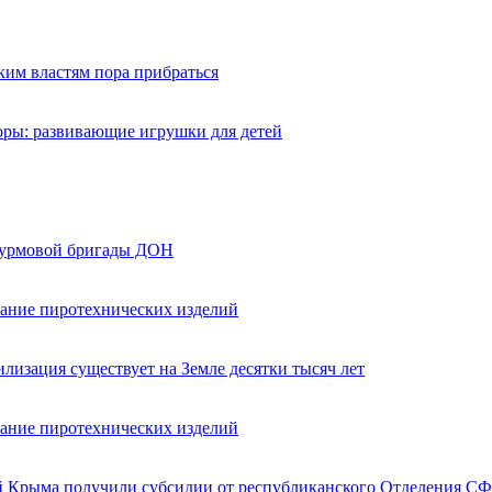
ким властям пора прибраться
оры: развивающие игрушки для детей
турмовой бригады ДОН
вание пиротехнических изделий
лизация существует на Земле десятки тысяч лет
вание пиротехнических изделий
ей Крыма получили субсидии от республиканского Отделения СФ