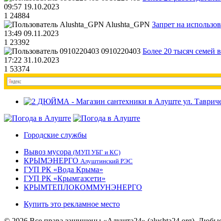
09:57 19.10.2023
1
24884
Alushta_GPN
Запрет на использо
13:49 09.11.2023
1
23392
0910220403
Более 20 тысяч семей 
17:22 31.10.2023
1
53374
Городские службы
Вывоз мусора
(МУП УБГ и КС)
КРЫМЭНЕРГО
Алуштинский РЭС
ГУП РК «Вода Крыма»
ГУП РК «Крымгазсети»
КРЫМТЕПЛОКОММУНЭНЕРГО
Купить это рекламное место
© 2026 Все права защищены «Алушта24» (alushta24.org). Любы