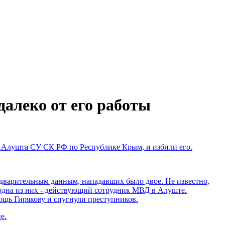
далеко от его работы
ду Алушта СУ СК РФ по Республике Крым, и избили его.
едварительным данным, нападавших было двое. Не известно,
 одна из них - действующий сотрудник МВД в Алуште.
мощь Гирякову и спугнули преступников.
е.