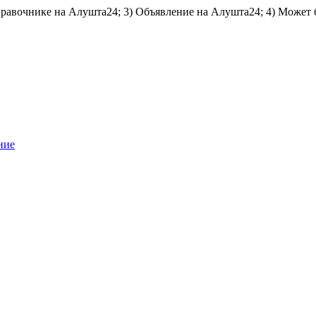
справочнике на Алушта24; 3) Объявление на Алушта24; 4) Может 
ние