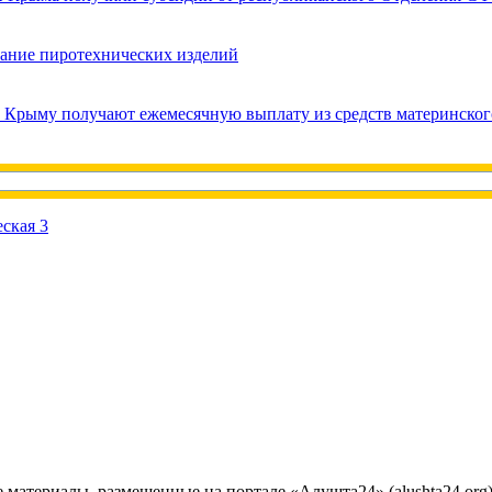
вание пиротехнических изделий
в Крыму получают ежемесячную выплату из средств материнског
е материалы, размещенные на портале «Алушта24» (alushta24.or