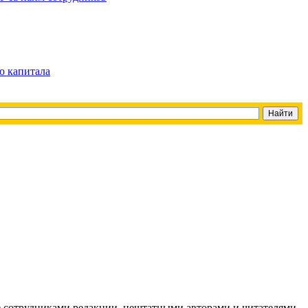
о капитала
g) сотрудниками редакции, нештатными авторами и читателями,