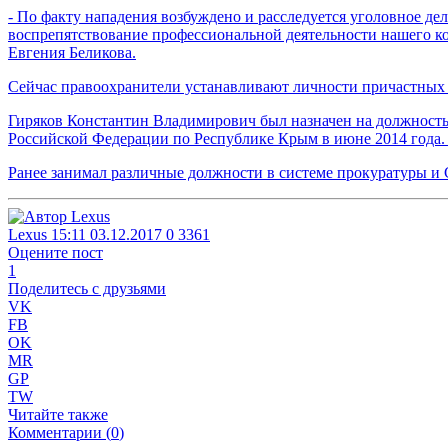
- По факту нападения возбуждено и расследуется уголовное де
воспрепятствование профессиональной деятельности нашего к
Евгения Беликова.
Сейчас правоохранители устанавливают личности причастных к
Гиряков Константин Владимирович был назначен на должность
Российской Федерации по Республике Крым в июне 2014 года.
Ранее занимал различные должности в системе прокуратуры и 
Lexus
15:11 03.12.2017
0
3361
Оцените пост
1
Поделитесь с друзьями
VK
FB
OK
MR
GP
TW
Читайте также
Комментарии (
0
)