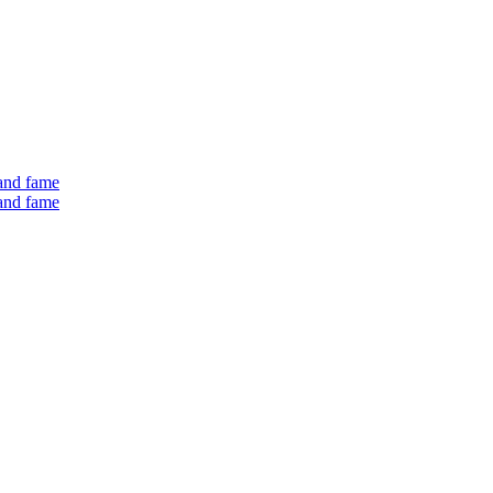
 and fame
 and fame