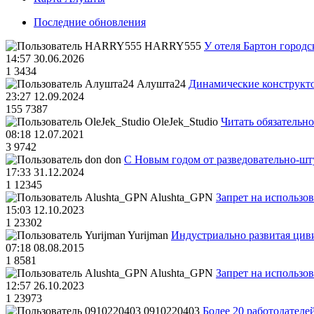
Последние обновления
HARRY555
У отеля Бартон городс
14:57 30.06.2026
1
3434
Алушта24
Динамические конструкт
23:27 12.09.2024
155
7387
OleJek_Studio
Читать обязательно
08:18 12.07.2021
3
9742
don
С Новым годом от разведовательно-ш
17:33 31.12.2024
1
12345
Alushta_GPN
Запрет на использо
15:03 12.10.2023
1
23302
Yurijman
Индустриально развитая циви
07:18 08.08.2015
1
8581
Alushta_GPN
Запрет на использо
12:57 26.10.2023
1
23973
0910220403
Более 20 работодател