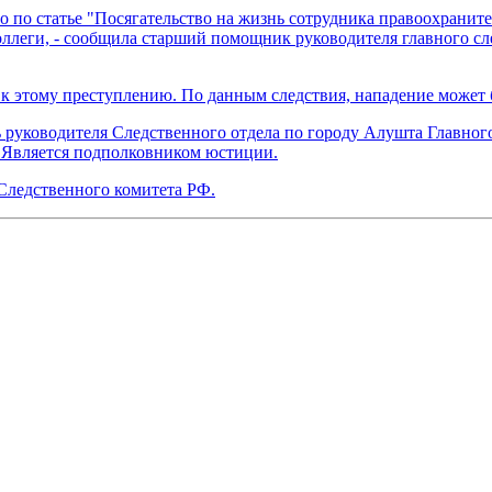
ло по статье "Посягательство на жизнь сотрудника правоохранит
оллеги, - сообщила старший помощник руководителя главного с
 этому преступлению. По данным следствия, нападение может б
 руководителя Следственного отдела по городу Алушта Главног
 Является подполковником юстиции.
Следственного комитета РФ.