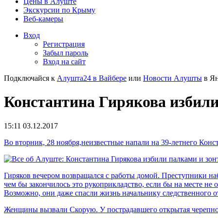
Цены в Алуште
Экскурсии по Крыму
Веб-камеры
Вход
Регистрация
Забыл пароль
Вход на сайт
Подключайся к
Алушта24 в Вайбере
или
Новости Алушты
в Ян
Константина Гирякова избили 
15:11 03.12.2017
Во вторник, 28 ноября,неизвестные напали на 39-летнего Кон
Гиряков вечером возвращался с работы домой. Преступники на
чем бы закончилось это рукоприкладство, если бы на месте не
Возможно, они даже спасли жизнь начальнику следственного от
Женщины вызвали Скорую. У пострадавшего открытая черепно-