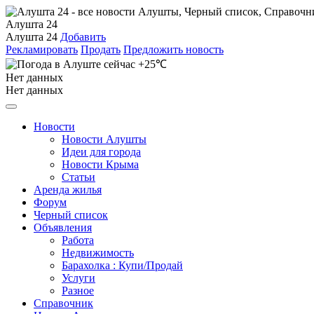
Алушта 24
Алушта 24
Добавить
Рекламировать
Продать
Предложить новость
+25℃
Нет данных
Нет данных
Новости
Новости Алушты
Идеи для города
Новости Крыма
Статьи
Аренда жилья
Форум
Черный список
Объявления
Работа
Недвижимость
Барахолка : Купи/Продай
Услуги
Разное
Справочник