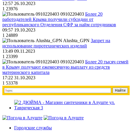
12:57 26.10.2023
1
23976
0910220403
Более 20
работодателей Крыма получили субсидии от
республиканского Отделения СФР за найм сотрудников
09:57 19.10.2023
1
24889
Alushta_GPN
Запрет на
использование пиротехнических изделий
13:49 09.11.2023
1
23399
0910220403
Более 20 тысяч семей
в Крыму получают ежемесячную выплату из средств
материнского капитала
17:22 31.10.2023
1
53378
Городские службы