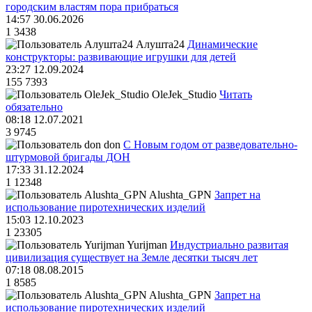
городским властям пора прибраться
14:57 30.06.2026
1
3438
Алушта24
Динамические
конструкторы: развивающие игрушки для детей
23:27 12.09.2024
155
7393
OleJek_Studio
Читать
обязательно
08:18 12.07.2021
3
9745
don
С Новым годом от разведовательно-
штурмовой бригады ДОН
17:33 31.12.2024
1
12348
Alushta_GPN
Запрет на
использование пиротехнических изделий
15:03 12.10.2023
1
23305
Yurijman
Индустриально развитая
цивилизация существует на Земле десятки тысяч лет
07:18 08.08.2015
1
8585
Alushta_GPN
Запрет на
использование пиротехнических изделий