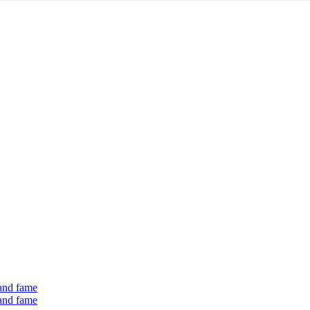
 and fame
 and fame