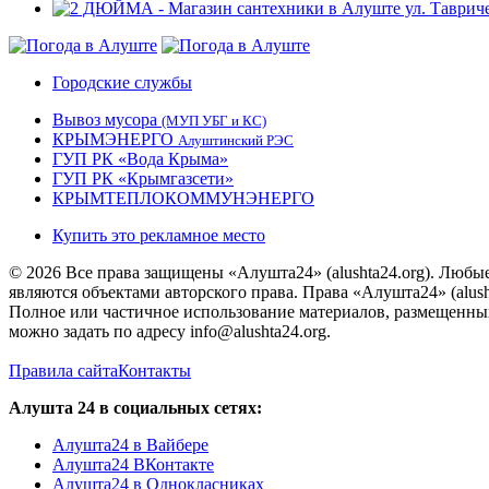
Городские службы
Вывоз мусора
(МУП УБГ и КС)
КРЫМЭНЕРГО
Алуштинский РЭС
ГУП РК «Вода Крыма»
ГУП РК «Крымгазсети»
КРЫМТЕПЛОКОММУНЭНЕРГО
Купить это рекламное место
© 2026 Все права защищены «Алушта24» (alushta24.org). Любы
являются объектами авторского права. Права «Алушта24» (alush
Полное или частичное использование материалов, размещенных 
можно задать по адресу info@alushta24.org.
Правила сайта
Контакты
Алушта 24 в социальных сетях:
Алушта24 в Вайбере
Алушта24 ВКонтакте
Алушта24 в Однокласниках