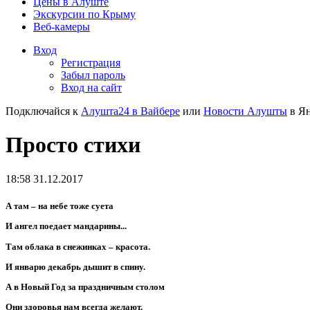
Цены в Алуште
Экскурсии по Крыму
Веб-камеры
Вход
Регистрация
Забыл пароль
Вход на сайт
Подключайся к
Алушта24 в Вайбере
или
Новости Алушты
в Ян
Просто стихи
18:58 31.12.2017
А там – на небе тоже суета
И ангел поедает мандарины...
Там облака в снежинках – красота.
И январю декабрь дышит в спину.
А в Новый Год за праздничным столом
Они здоровья нам всегда желают.