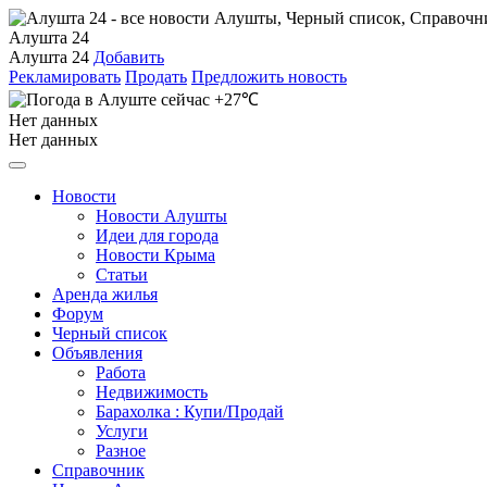
Алушта 24
Алушта 24
Добавить
Рекламировать
Продать
Предложить новость
+27℃
Нет данных
Нет данных
Новости
Новости Алушты
Идеи для города
Новости Крыма
Статьи
Аренда жилья
Форум
Черный список
Объявления
Работа
Недвижимость
Барахолка : Купи/Продай
Услуги
Разное
Справочник