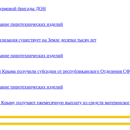
турмовой бригады ДОН
вание пиротехнических изделий
лизация существует на Земле десятки тысяч лет
вание пиротехнических изделий
ей Крыма получили субсидии от республиканского Отделения СФ
вание пиротехнических изделий
в Крыму получают ежемесячную выплату из средств материнског