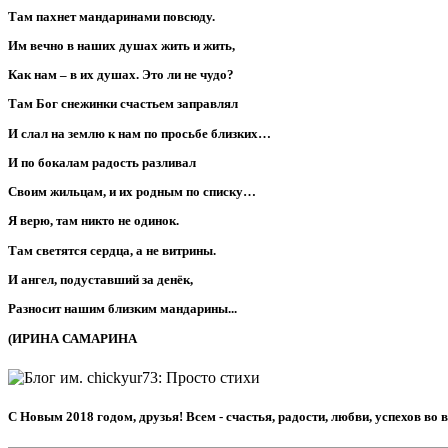
Там пахнет мандаринами повсюду.
Им вечно в наших душах жить и жить,
Как нам – в их душах. Это ли не чудо?
Там Бог снежинки счастьем заправлял
И слал на землю к нам по просьбе близких…
И по бокалам радость разливал
Своим жильцам, и их родным по списку…
Я верю, там никто не одинок.
Там светятся сердца, а не витрины.
И ангел, подуставший за денёк,
Разносит нашим близким мандарины...
(ИРИНА САМАРИНА
С Новым 2018 годом, друзья! Всем - счастья, радости, любви, успехов во 