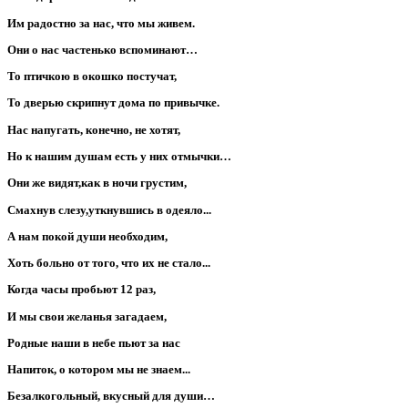
Им радостно за нас, что мы живем.
Они о нас частенько вспоминают…
То птичкою в окошко постучат,
То дверью скрипнут дома по привычке.
Нас напугать, конечно, не хотят,
Но к нашим душам есть у них отмычки…
Они же видят,как в ночи грустим,
Смахнув слезу,уткнувшись в одеяло...
А нам покой души необходим,
Хоть больно от того, что их не стало...
Когда часы пробьют 12 раз,
И мы свои желанья загадаем,
Родные наши в небе пьют за нас
Напиток, о котором мы не знаем...
Безалкогольный, вкусный для души…