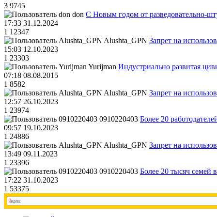
3
9745
don
С Новым годом от разведовательно-ш
17:33 31.12.2024
1
12347
Alushta_GPN
Запрет на использо
15:03 12.10.2023
1
23303
Yurijman
Индустриально развитая циви
07:18 08.08.2015
1
8582
Alushta_GPN
Запрет на использо
12:57 26.10.2023
1
23974
0910220403
Более 20 работодател
09:57 19.10.2023
1
24886
Alushta_GPN
Запрет на использо
13:49 09.11.2023
1
23396
0910220403
Более 20 тысяч семей 
17:22 31.10.2023
1
53375