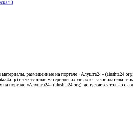
е материалы, размещенные на портале «Алушта24» (alushta24.or
ta24.org) на указанные материалы охраняются законодательством
на портале «Алушта24» (alushta24.org), допускается только с с