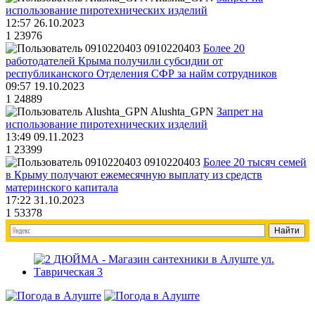
использование пиротехнических изделий
12:57 26.10.2023
1
23976
0910220403
Более 20
работодателей Крыма получили субсидии от
республиканского Отделения СФР за найм сотрудников
09:57 19.10.2023
1
24889
Alushta_GPN
Запрет на
использование пиротехнических изделий
13:49 09.11.2023
1
23399
0910220403
Более 20 тысяч семей
в Крыму получают ежемесячную выплату из средств
материнского капитала
17:22 31.10.2023
1
53378