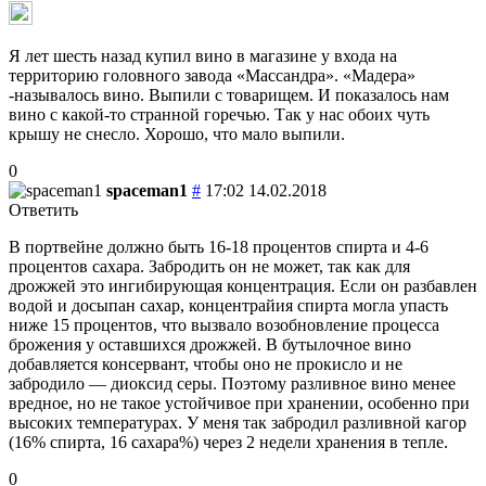
Я лет шесть назад купил вино в магазине у входа на
территорию головного завода «Массандра». «Мадера»
-называлось вино. Выпили с товарищем. И показалось нам
вино с какой-то странной горечью. Так у нас обоих чуть
крышу не снесло. Хорошо, что мало выпили.
0
spaceman1
#
17:02 14.02.2018
Ответить
В портвейне должно быть 16-18 процентов спирта и 4-6
процентов сахара. Забродить он не может, так как для
дрожжей это ингибирующая концентрация. Если он разбавлен
водой и досыпан сахар, концентрайия спирта могла упасть
ниже 15 процентов, что вызвало возобновление процесса
брожения у оставшихся дрожжей. В бутылочное вино
добавляется консервант, чтобы оно не прокисло и не
забродило — диоксид серы. Поэтому разливное вино менее
вредное, но не такое устойчивое при хранении, особенно при
высоких температурах. У меня так забродил разливной кагор
(16% спирта, 16 сахара%) через 2 недели хранения в тепле.
0