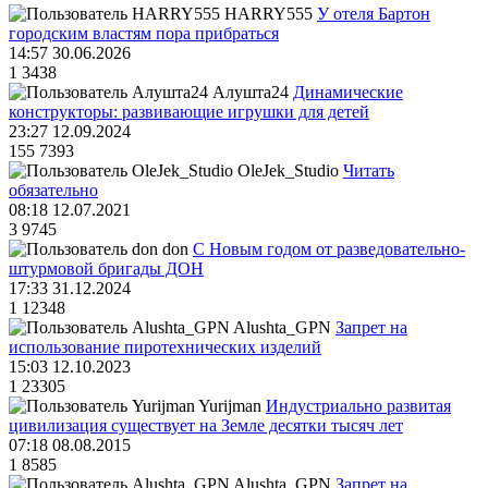
HARRY555
У отеля Бартон
городским властям пора прибраться
14:57 30.06.2026
1
3438
Алушта24
Динамические
конструкторы: развивающие игрушки для детей
23:27 12.09.2024
155
7393
OleJek_Studio
Читать
обязательно
08:18 12.07.2021
3
9745
don
С Новым годом от разведовательно-
штурмовой бригады ДОН
17:33 31.12.2024
1
12348
Alushta_GPN
Запрет на
использование пиротехнических изделий
15:03 12.10.2023
1
23305
Yurijman
Индустриально развитая
цивилизация существует на Земле десятки тысяч лет
07:18 08.08.2015
1
8585
Alushta_GPN
Запрет на