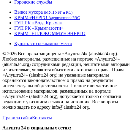
Городские службы
Вывоз мусора
(МУП УБГ и КС)
КРЫМЭНЕРГО
Алуштинский РЭС
ГУП РК «Вода Крыма»
ГУП РК «Крымгазсети»
КРЫМТЕПЛОКОММУНЭНЕРГО
Купить это рекламное место
© 2026 Все права защищены «Алушта24» (alushta24.org).
Любые материалы, размещенные на портале «Алушта24»
(alushta24.org) сотрудниками редакции, нештатными авторами
и читателями, являются объектами авторского права. Права
«Алушта24» (alushta24.org) на указанные материалы
охраняются законодательством о правах на результаты
интеллектуальной деятельности. Полное или частичное
использование материалов, размещенных на портале
«Алушта24» (alushta24.org), допускается только с согласия
редакции с указанием ссылки на источник. Все вопросы
можно задать по адресу info@alushta24.org.
Правила сайта
Контакты
Алушта 24 в социальных сетях: