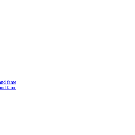
 and fame
 and fame