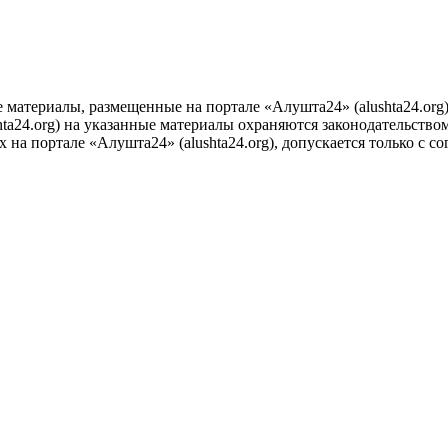
е материалы, размещенные на портале «Алушта24» (alushta24.or
ta24.org) на указанные материалы охраняются законодательством
на портале «Алушта24» (alushta24.org), допускается только с с