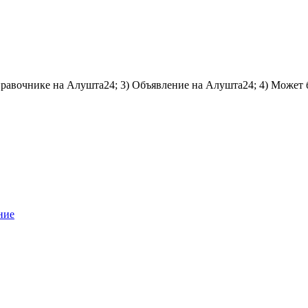
справочнике на Алушта24; 3) Объявление на Алушта24; 4) Может 
ние