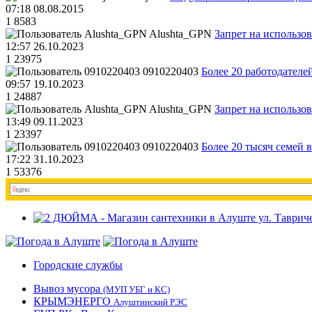
07:18 08.08.2015
1
8583
Alushta_GPN
Запрет на использо
12:57 26.10.2023
1
23975
0910220403
Более 20 работодател
09:57 19.10.2023
1
24887
Alushta_GPN
Запрет на использо
13:49 09.11.2023
1
23397
0910220403
Более 20 тысяч семей 
17:22 31.10.2023
1
53376
Городские службы
Вывоз мусора
(МУП УБГ и КС)
КРЫМЭНЕРГО
Алуштинский РЭС