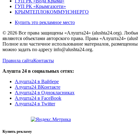
ГУП РК «Вода Крыма»
ГУП РК «Крымгазсети»
КРЫМТЕПЛОКОММУНЭНЕРГО
Купить это рекламное место
© 2026 Все права защищены «Алушта24» (alushta24.org). Любы
являются объектами авторского права. Права «Алушта24» (alush
Полное или частичное использование материалов, размещенных 
можно задать по адресу info@alushta24.org.
Правила сайта
Контакты
Алушта 24 в социальных сетях:
Алушта24 в Вайбере
Алушта24 ВКонтакте
Алушта24 в Однокласниках
Алушта24 в FaceBook
Алушта24 в Twitter
Купить рекламу