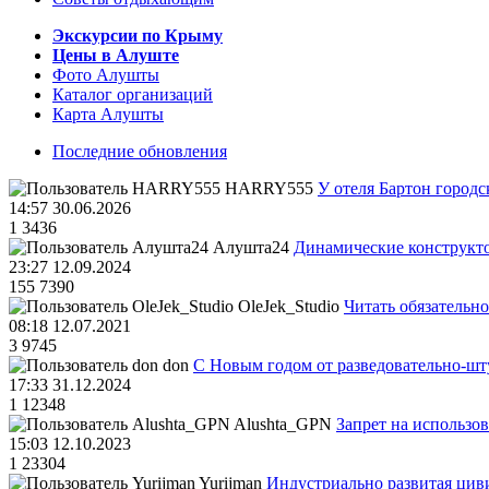
Экскурсии по Крыму
Цены в Алуште
Фото Алушты
Каталог организаций
Карта Алушты
Последние обновления
HARRY555
У отеля Бартон городс
14:57 30.06.2026
1
3436
Алушта24
Динамические конструкт
23:27 12.09.2024
155
7390
OleJek_Studio
Читать обязательно
08:18 12.07.2021
3
9745
don
С Новым годом от разведовательно-ш
17:33 31.12.2024
1
12348
Alushta_GPN
Запрет на использо
15:03 12.10.2023
1
23304
Yurijman
Индустриально развитая циви