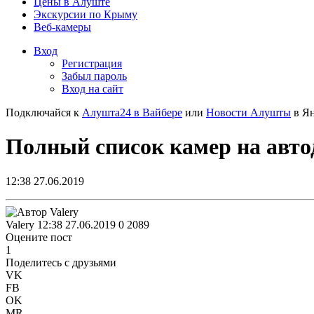
Цены в Алуште
Экскурсии по Крыму
Веб-камеры
Вход
Регистрация
Забыл пароль
Вход на сайт
Подключайся к
Алушта24 в Вайбере
или
Новости Алушты
в Ян
Полный список камер на авт
12:38 27.06.2019
Valery
12:38 27.06.2019
0
2089
Оцените пост
1
Поделитесь с друзьями
VK
FB
OK
MR