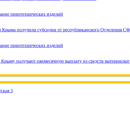
вание пиротехнических изделий
ей Крыма получили субсидии от республиканского Отделения СФ
вание пиротехнических изделий
в Крыму получают ежемесячную выплату из средств материнског