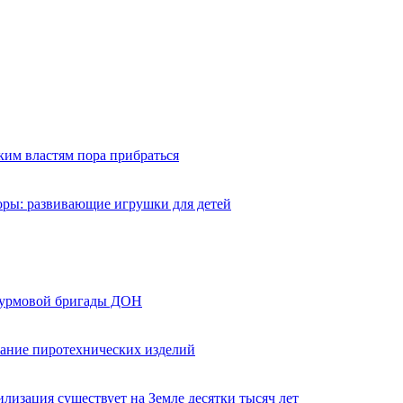
ким властям пора прибраться
оры: развивающие игрушки для детей
турмовой бригады ДОН
вание пиротехнических изделий
лизация существует на Земле десятки тысяч лет