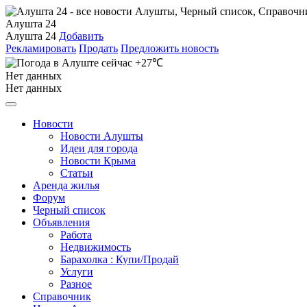
Алушта 24
Алушта 24
Добавить
Рекламировать
Продать
Предложить новость
+27℃
Нет данных
Нет данных
Новости
Новости Алушты
Идеи для города
Новости Крыма
Статьи
Аренда жилья
Форум
Черный список
Объявления
Работа
Недвижимость
Барахолка : Купи/Продай
Услуги
Разное
Справочник