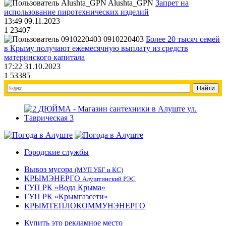
Alushta_GPN
Запрет на
использование пиротехнических изделий
13:49 09.11.2023
1
23407
0910220403
Более 20 тысяч семей
в Крыму получают ежемесячную выплату из средств
материнского капитала
17:22 31.10.2023
1
53385
Городские службы
Вывоз мусора
(МУП УБГ и КС)
КРЫМЭНЕРГО
Алуштинский РЭС
ГУП РК «Вода Крыма»
ГУП РК «Крымгазсети»
КРЫМТЕПЛОКОММУНЭНЕРГО
Купить это рекламное место