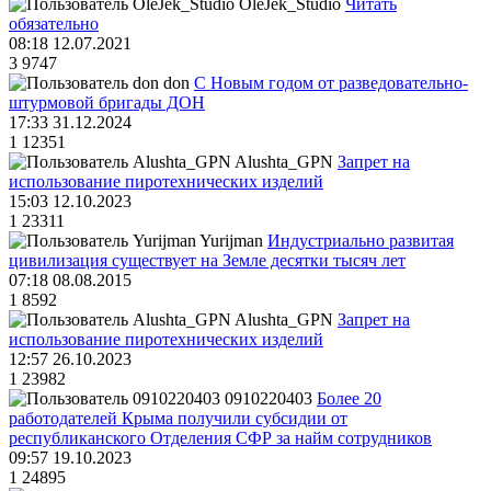
OleJek_Studio
Читать
обязательно
08:18 12.07.2021
3
9747
don
С Новым годом от разведовательно-
штурмовой бригады ДОН
17:33 31.12.2024
1
12351
Alushta_GPN
Запрет на
использование пиротехнических изделий
15:03 12.10.2023
1
23311
Yurijman
Индустриально развитая
цивилизация существует на Земле десятки тысяч лет
07:18 08.08.2015
1
8592
Alushta_GPN
Запрет на
использование пиротехнических изделий
12:57 26.10.2023
1
23982
0910220403
Более 20
работодателей Крыма получили субсидии от
республиканского Отделения СФР за найм сотрудников
09:57 19.10.2023
1
24895