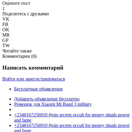
Оцените пост
1
Поделитесь с друзьями
VK
FB
OK
MR
GP
TW
Читайте также
Комментарии (
0
)
Написать комментарий
Войти или зарегистрироваться
Бесплатные объявления
Добавить объявление бесплатно
Ремешок для Xiaomi Mi Band 3 military
+2348167256910 #join secrets occult for money rituals power
and fame
+2348167256910 #join secrets occult for money rituals power
and fame