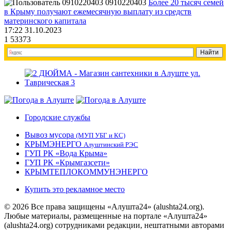
0910220403
Более 20 тысяч семей
в Крыму получают ежемесячную выплату из средств
материнского капитала
17:22 31.10.2023
1
53373
Городские службы
Вывоз мусора
(МУП УБГ и КС)
КРЫМЭНЕРГО
Алуштинский РЭС
ГУП РК «Вода Крыма»
ГУП РК «Крымгазсети»
КРЫМТЕПЛОКОММУНЭНЕРГО
Купить это рекламное место
© 2026 Все права защищены «Алушта24» (alushta24.org).
Любые материалы, размещенные на портале «Алушта24»
(alushta24.org) сотрудниками редакции, нештатными авторами