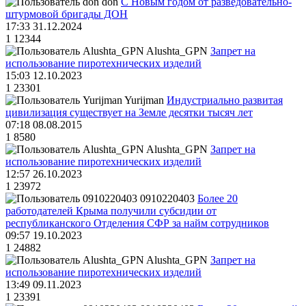
don
С Новым годом от разведовательно-
штурмовой бригады ДОН
17:33 31.12.2024
1
12344
Alushta_GPN
Запрет на
использование пиротехнических изделий
15:03 12.10.2023
1
23301
Yurijman
Индустриально развитая
цивилизация существует на Земле десятки тысяч лет
07:18 08.08.2015
1
8580
Alushta_GPN
Запрет на
использование пиротехнических изделий
12:57 26.10.2023
1
23972
0910220403
Более 20
работодателей Крыма получили субсидии от
республиканского Отделения СФР за найм сотрудников
09:57 19.10.2023
1
24882
Alushta_GPN
Запрет на
использование пиротехнических изделий
13:49 09.11.2023
1
23391