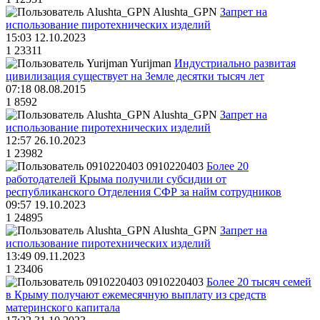
Alushta_GPN
Запрет на
использование пиротехнических изделий
15:03 12.10.2023
1
23311
Yurijman
Индустриально развитая
цивилизация существует на Земле десятки тысяч лет
07:18 08.08.2015
1
8592
Alushta_GPN
Запрет на
использование пиротехнических изделий
12:57 26.10.2023
1
23982
0910220403
Более 20
работодателей Крыма получили субсидии от
республиканского Отделения СФР за найм сотрудников
09:57 19.10.2023
1
24895
Alushta_GPN
Запрет на
использование пиротехнических изделий
13:49 09.11.2023
1
23406
0910220403
Более 20 тысяч семей
в Крыму получают ежемесячную выплату из средств
материнского капитала