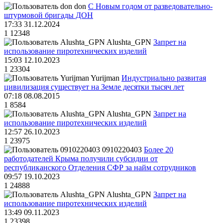
don
С Новым годом от разведовательно-
штурмовой бригады ДОН
17:33 31.12.2024
1
12348
Alushta_GPN
Запрет на
использование пиротехнических изделий
15:03 12.10.2023
1
23304
Yurijman
Индустриально развитая
цивилизация существует на Земле десятки тысяч лет
07:18 08.08.2015
1
8584
Alushta_GPN
Запрет на
использование пиротехнических изделий
12:57 26.10.2023
1
23975
0910220403
Более 20
работодателей Крыма получили субсидии от
республиканского Отделения СФР за найм сотрудников
09:57 19.10.2023
1
24888
Alushta_GPN
Запрет на
использование пиротехнических изделий
13:49 09.11.2023
1
23398