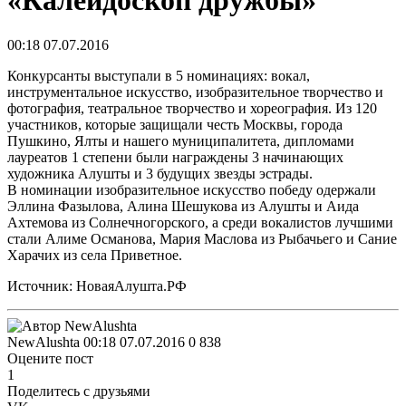
«Калейдоскоп дружбы»
00:18 07.07.2016
Конкурсанты выступали в 5 номинациях: вокал,
инструментальное искусство, изобразительное творчество и
фотография, театральное творчество и хореография. Из 120
участников, которые защищали честь Москвы, города
Пушкино, Ялты и нашего муниципалитета, дипломами
лауреатов 1 степени были награждены 3 начинающих
художника Алушты и 3 будущих звезды эстрады.
В номинации изобразительное искусство победу одержали
Эллина Фазылова, Алина Шешукова из Алушты и Аида
Ахтемова из Солнечногорского, а среди вокалистов лучшими
стали Алиме Османова, Мария Маслова из Рыбачьего и Сание
Харачих из села Приветное.
Источник: НоваяАлушта.РФ
NewAlushta
00:18 07.07.2016
0
838
Оцените пост
1
Поделитесь с друзьями