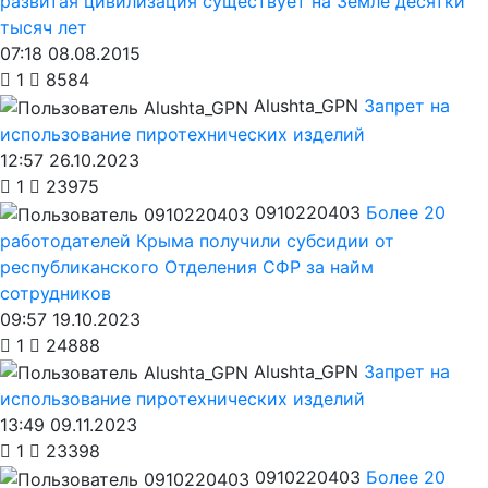
развитая цивилизация существует на Земле десятки
тысяч лет
07:18 08.08.2015
1
8584
Alushta_GPN
Запрет на
использование пиротехнических изделий
12:57 26.10.2023
1
23975
0910220403
Более 20
работодателей Крыма получили субсидии от
республиканского Отделения СФР за найм
сотрудников
09:57 19.10.2023
1
24888
Alushta_GPN
Запрет на
использование пиротехнических изделий
13:49 09.11.2023
1
23398
0910220403
Более 20