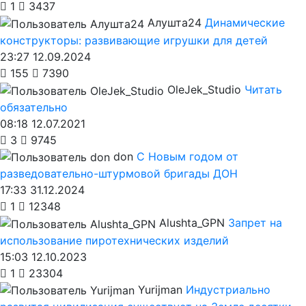
1
3437
Алушта24
Динамические
конструкторы: развивающие игрушки для детей
23:27 12.09.2024
155
7390
OleJek_Studio
Читать
обязательно
08:18 12.07.2021
3
9745
don
С Новым годом от
разведовательно-штурмовой бригады ДОН
17:33 31.12.2024
1
12348
Alushta_GPN
Запрет на
использование пиротехнических изделий
15:03 12.10.2023
1
23304
Yurijman
Индустриально