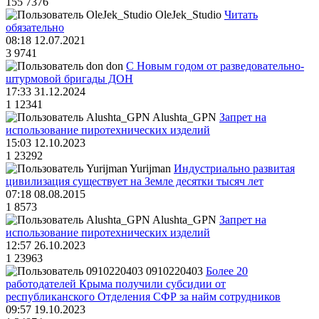
155
7376
OleJek_Studio
Читать
обязательно
08:18 12.07.2021
3
9741
don
С Новым годом от разведовательно-
штурмовой бригады ДОН
17:33 31.12.2024
1
12341
Alushta_GPN
Запрет на
использование пиротехнических изделий
15:03 12.10.2023
1
23292
Yurijman
Индустриально развитая
цивилизация существует на Земле десятки тысяч лет
07:18 08.08.2015
1
8573
Alushta_GPN
Запрет на
использование пиротехнических изделий
12:57 26.10.2023
1
23963
0910220403
Более 20
работодателей Крыма получили субсидии от
республиканского Отделения СФР за найм сотрудников
09:57 19.10.2023