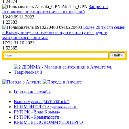
1
24874
Alushta_GPN
Запрет на
использование пиротехнических изделий
13:49 09.11.2023
1
23383
0910220403
Более 20 тысяч семей
в Крыму получают ежемесячную выплату из средств
материнского капитала
17:22 31.10.2023
1
53365
Городские службы
Вывоз мусора
(МУП УБГ и КС)
КРЫМЭНЕРГО
Алуштинский РЭС
ГУП РК «Вода Крыма»
ГУП РК «Крымгазсети»
КРЫМТЕПЛОКОММУНЭНЕРГО