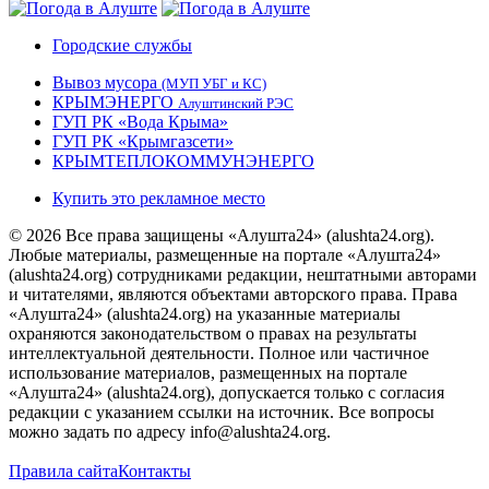
Городские службы
Вывоз мусора
(МУП УБГ и КС)
КРЫМЭНЕРГО
Алуштинский РЭС
ГУП РК «Вода Крыма»
ГУП РК «Крымгазсети»
КРЫМТЕПЛОКОММУНЭНЕРГО
Купить это рекламное место
© 2026 Все права защищены «Алушта24» (alushta24.org).
Любые материалы, размещенные на портале «Алушта24»
(alushta24.org) сотрудниками редакции, нештатными авторами
и читателями, являются объектами авторского права. Права
«Алушта24» (alushta24.org) на указанные материалы
охраняются законодательством о правах на результаты
интеллектуальной деятельности. Полное или частичное
использование материалов, размещенных на портале
«Алушта24» (alushta24.org), допускается только с согласия
редакции с указанием ссылки на источник. Все вопросы
можно задать по адресу info@alushta24.org.
Правила сайта
Контакты