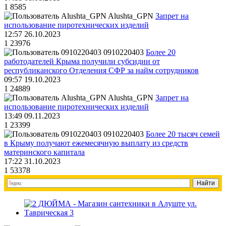
1
8585
Alushta_GPN
Запрет на
использование пиротехнических изделий
12:57 26.10.2023
1
23976
0910220403
Более 20
работодателей Крыма получили субсидии от
республиканского Отделения СФР за найм сотрудников
09:57 19.10.2023
1
24889
Alushta_GPN
Запрет на
использование пиротехнических изделий
13:49 09.11.2023
1
23399
0910220403
Более 20 тысяч семей
в Крыму получают ежемесячную выплату из средств
материнского капитала
17:22 31.10.2023
1
53378