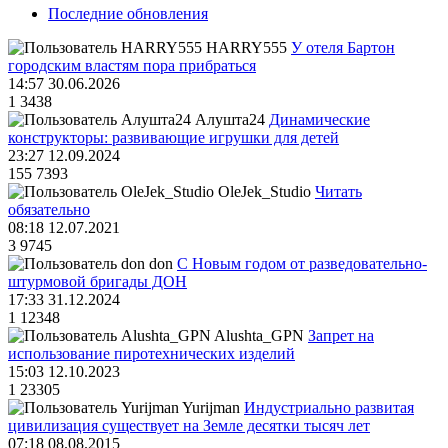
Последние обновления
HARRY555
У отеля Бартон
городским властям пора прибраться
14:57 30.06.2026
1
3438
Алушта24
Динамические
конструкторы: развивающие игрушки для детей
23:27 12.09.2024
155
7393
OleJek_Studio
Читать
обязательно
08:18 12.07.2021
3
9745
don
С Новым годом от разведовательно-
штурмовой бригады ДОН
17:33 31.12.2024
1
12348
Alushta_GPN
Запрет на
использование пиротехнических изделий
15:03 12.10.2023
1
23305
Yurijman
Индустриально развитая
цивилизация существует на Земле десятки тысяч лет
07:18 08.08.2015