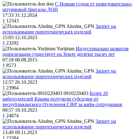
don
С Новым годом от разведовательно-
штурмовой бригады ДОН
17:33 31.12.2024
1
12343
Alushta_GPN
Запрет на
использование пиротехнических изделий
15:03 12.10.2023
1
23292
Yurijman
Индустриально развитая
цивилизация существует на Земле десятки тысяч лет
07:18 08.08.2015
1
8573
Alushta_GPN
Запрет на
использование пиротехнических изделий
12:57 26.10.2023
1
23964
0910220403
Более 20
работодателей Крыма получили субсидии от
республиканского Отделения СФР за найм сотрудников
09:57 19.10.2023
1
24874
Alushta_GPN
Запрет на
использование пиротехнических изделий
13:49 09.11.2023
1
23384