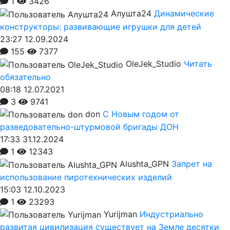
1
3426
Алушта24
Динамические
конструкторы: развивающие игрушки для детей
23:27 12.09.2024
155
7377
OleJek_Studio
Читать
обязательно
08:18 12.07.2021
3
9741
don
С Новым годом от
разведовательно-штурмовой бригады ДОН
17:33 31.12.2024
1
12343
Alushta_GPN
Запрет на
использование пиротехнических изделий
15:03 12.10.2023
1
23293
Yurijman
Индустриально
развитая цивилизация существует на Земле десятки