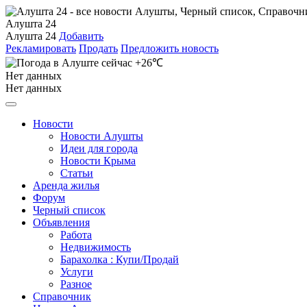
Алушта 24
Алушта 24
Добавить
Рекламировать
Продать
Предложить новость
+26℃
Нет данных
Нет данных
Новости
Новости Алушты
Идеи для города
Новости Крыма
Статьи
Аренда жилья
Форум
Черный список
Объявления
Работа
Недвижимость
Барахолка : Купи/Продай
Услуги
Разное
Справочник