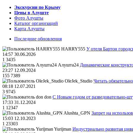
Экскурсии по Крыму
Цены в Алуште
Фото Алушты
Каталог организаций
Карта Алушты
Последние обновления
HARRY555
У отеля Бартон городс
14:57 30.06.2026
1
3435
Алушта24
Динамические конструкт
23:27 12.09.2024
155
7389
OleJek_Studio
Читать обязательно
08:18 12.07.2021
3
9745
don
С Новым годом от разведовательно-ш
17:33 31.12.2024
1
12347
Alushta_GPN
Запрет на использо
15:03 12.10.2023
1
23303
Yurijman
Индустриально развитая циви