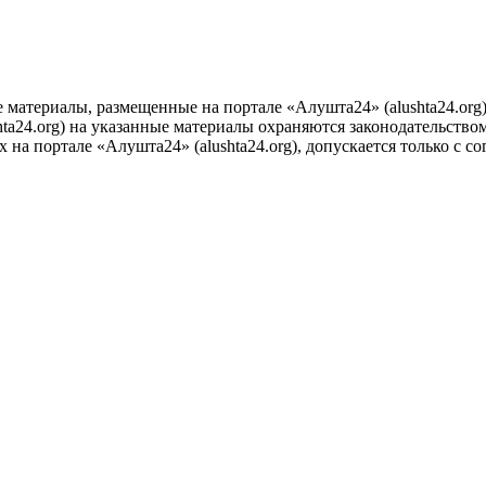
е материалы, размещенные на портале «Алушта24» (alushta24.or
ta24.org) на указанные материалы охраняются законодательством
на портале «Алушта24» (alushta24.org), допускается только с с