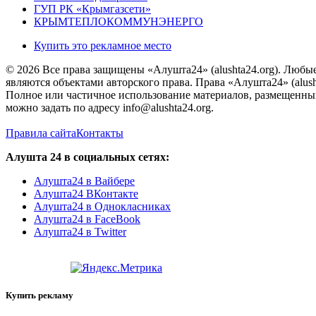
ГУП РК «Крымгазсети»
КРЫМТЕПЛОКОММУНЭНЕРГО
Купить это рекламное место
© 2026 Все права защищены «Алушта24» (alushta24.org). Любы
являются объектами авторского права. Права «Алушта24» (alush
Полное или частичное использование материалов, размещенных 
можно задать по адресу info@alushta24.org.
Правила сайта
Контакты
Алушта 24 в социальных сетях:
Алушта24 в Вайбере
Алушта24 ВКонтакте
Алушта24 в Однокласниках
Алушта24 в FaceBook
Алушта24 в Twitter
Купить рекламу