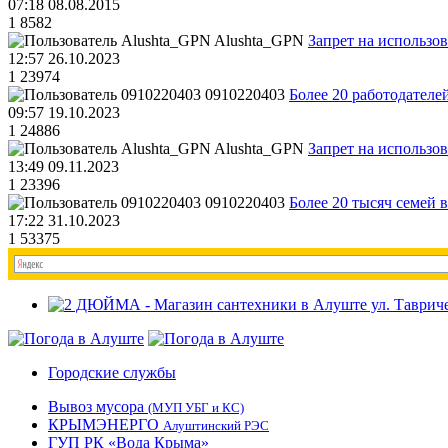
07:18 08.08.2015
1
8582
Alushta_GPN
Запрет на использо
12:57 26.10.2023
1
23974
0910220403
Более 20 работодател
09:57 19.10.2023
1
24886
Alushta_GPN
Запрет на использо
13:49 09.11.2023
1
23396
0910220403
Более 20 тысяч семей 
17:22 31.10.2023
1
53375
Городские службы
Вывоз мусора
(МУП УБГ и КС)
КРЫМЭНЕРГО
Алуштинский РЭС
ГУП РК «Вода Крыма»