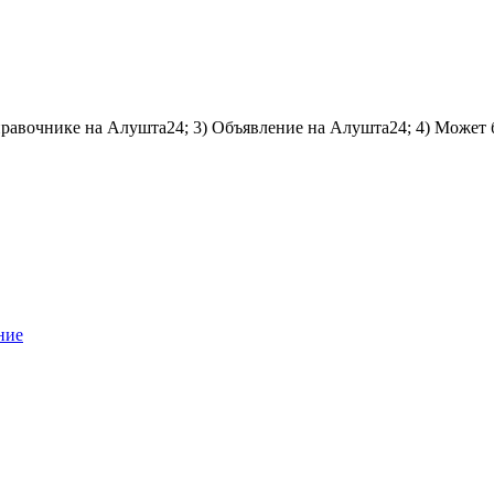
справочнике на Алушта24; 3) Объявление на Алушта24; 4) Может 
ние