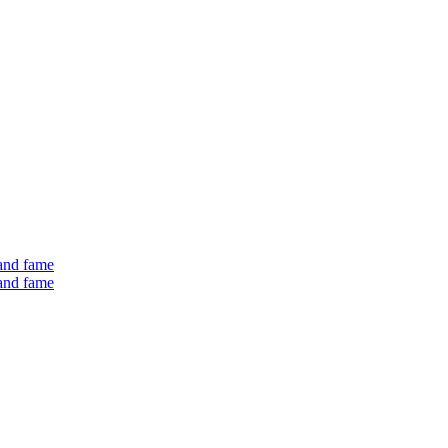
 and fame
 and fame