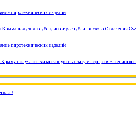
вание пиротехнических изделий
ей Крыма получили субсидии от республиканского Отделения СФ
вание пиротехнических изделий
в Крыму получают ежемесячную выплату из средств материнског