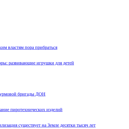
ким властям пора прибраться
оры: развивающие игрушки для детей
турмовой бригады ДОН
вание пиротехнических изделий
лизация существует на Земле десятки тысяч лет