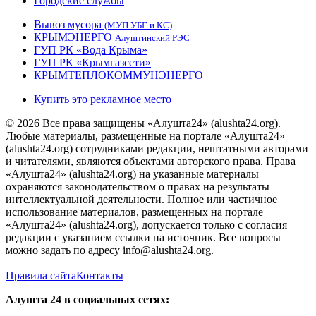
Городские службы
Вывоз мусора
(МУП УБГ и КС)
КРЫМЭНЕРГО
Алуштинский РЭС
ГУП РК «Вода Крыма»
ГУП РК «Крымгазсети»
КРЫМТЕПЛОКОММУНЭНЕРГО
Купить это рекламное место
© 2026 Все права защищены «Алушта24» (alushta24.org).
Любые материалы, размещенные на портале «Алушта24»
(alushta24.org) сотрудниками редакции, нештатными авторами
и читателями, являются объектами авторского права. Права
«Алушта24» (alushta24.org) на указанные материалы
охраняются законодательством о правах на результаты
интеллектуальной деятельности. Полное или частичное
использование материалов, размещенных на портале
«Алушта24» (alushta24.org), допускается только с согласия
редакции с указанием ссылки на источник. Все вопросы
можно задать по адресу info@alushta24.org.
Правила сайта
Контакты
Алушта 24 в социальных сетях: