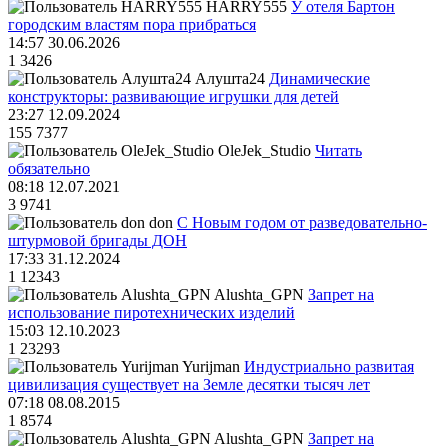
HARRY555
У отеля Бартон
городским властям пора прибраться
14:57 30.06.2026
1
3426
Алушта24
Динамические
конструкторы: развивающие игрушки для детей
23:27 12.09.2024
155
7377
OleJek_Studio
Читать
обязательно
08:18 12.07.2021
3
9741
don
С Новым годом от разведовательно-
штурмовой бригады ДОН
17:33 31.12.2024
1
12343
Alushta_GPN
Запрет на
использование пиротехнических изделий
15:03 12.10.2023
1
23293
Yurijman
Индустриально развитая
цивилизация существует на Земле десятки тысяч лет
07:18 08.08.2015
1
8574
Alushta_GPN
Запрет на