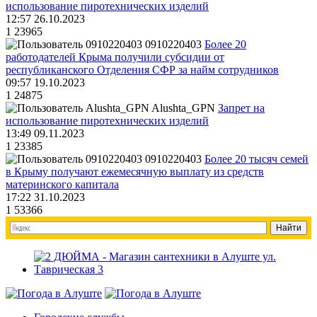
использование пиротехнических изделий
12:57 26.10.2023
1
23965
0910220403
Более 20
работодателей Крыма получили субсидии от
республиканского Отделения СФР за найм сотрудников
09:57 19.10.2023
1
24875
Alushta_GPN
Запрет на
использование пиротехнических изделий
13:49 09.11.2023
1
23385
0910220403
Более 20 тысяч семей
в Крыму получают ежемесячную выплату из средств
материнского капитала
17:22 31.10.2023
1
53366