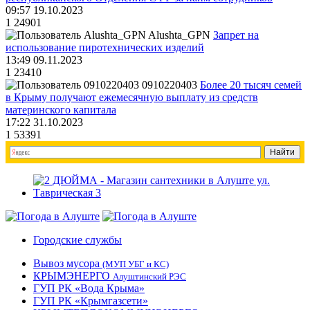
09:57 19.10.2023
1
24901
Alushta_GPN
Запрет на
использование пиротехнических изделий
13:49 09.11.2023
1
23410
0910220403
Более 20 тысяч семей
в Крыму получают ежемесячную выплату из средств
материнского капитала
17:22 31.10.2023
1
53391
Городские службы
Вывоз мусора
(МУП УБГ и КС)
КРЫМЭНЕРГО
Алуштинский РЭС
ГУП РК «Вода Крыма»
ГУП РК «Крымгазсети»