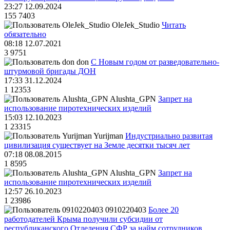
23:27 12.09.2024
155
7403
OleJek_Studio
Читать
обязательно
08:18 12.07.2021
3
9751
don
С Новым годом от разведовательно-
штурмовой бригады ДОН
17:33 31.12.2024
1
12353
Alushta_GPN
Запрет на
использование пиротехнических изделий
15:03 12.10.2023
1
23315
Yurijman
Индустриально развитая
цивилизация существует на Земле десятки тысяч лет
07:18 08.08.2015
1
8595
Alushta_GPN
Запрет на
использование пиротехнических изделий
12:57 26.10.2023
1
23986
0910220403
Более 20
работодателей Крыма получили субсидии от
республиканского Отделения СФР за найм сотрудников