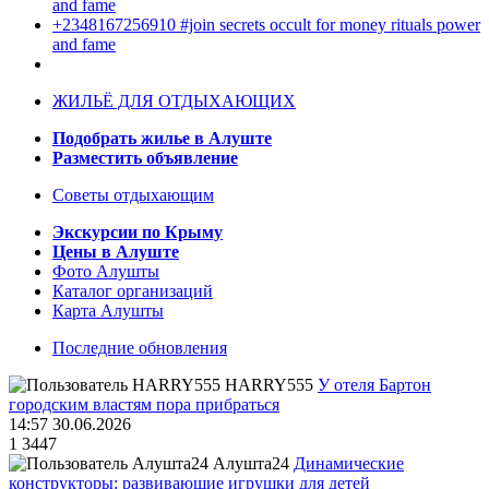
and fame
+2348167256910 #join secrets occult for money rituals power
and fame
ЖИЛЬЁ ДЛЯ ОТДЫХАЮЩИХ
Подобрать жилье в Алуште
Разместить объявление
Советы отдыхающим
Экскурсии по Крыму
Цены в Алуште
Фото Алушты
Каталог организаций
Карта Алушты
Последние обновления
HARRY555
У отеля Бартон
городским властям пора прибраться
14:57 30.06.2026
1
3447
Алушта24
Динамические
конструкторы: развивающие игрушки для детей