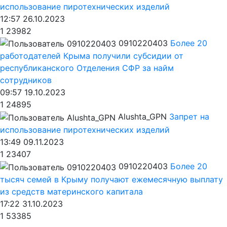
использование пиротехнических изделий
12:57 26.10.2023
1
23982
0910220403
Более 20
работодателей Крыма получили субсидии от
республиканского Отделения СФР за найм
сотрудников
09:57 19.10.2023
1
24895
Alushta_GPN
Запрет на
использование пиротехнических изделий
13:49 09.11.2023
1
23407
0910220403
Более 20
тысяч семей в Крыму получают ежемесячную выплату
из средств материнского капитала
17:22 31.10.2023
1
53385