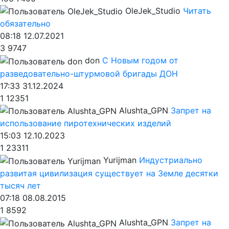
OleJek_Studio
Читать
обязательно
08:18 12.07.2021
3
9747
don
С Новым годом от
разведовательно-штурмовой бригады ДОН
17:33 31.12.2024
1
12351
Alushta_GPN
Запрет на
использование пиротехнических изделий
15:03 12.10.2023
1
23311
Yurijman
Индустриально
развитая цивилизация существует на Земле десятки
тысяч лет
07:18 08.08.2015
1
8592
Alushta_GPN
Запрет на