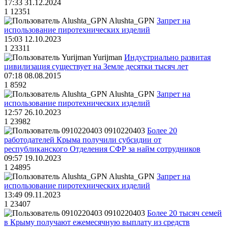
17:33 31.12.2024
1
12351
Alushta_GPN
Запрет на
использование пиротехнических изделий
15:03 12.10.2023
1
23311
Yurijman
Индустриально развитая
цивилизация существует на Земле десятки тысяч лет
07:18 08.08.2015
1
8592
Alushta_GPN
Запрет на
использование пиротехнических изделий
12:57 26.10.2023
1
23982
0910220403
Более 20
работодателей Крыма получили субсидии от
республиканского Отделения СФР за найм сотрудников
09:57 19.10.2023
1
24895
Alushta_GPN
Запрет на
использование пиротехнических изделий
13:49 09.11.2023
1
23407
0910220403
Более 20 тысяч семей
в Крыму получают ежемесячную выплату из средств