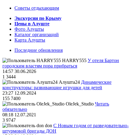
Советы отдыхающим
Экскурсии по Крыму
Цены в Алуште
Фото Алушты
Каталог организаций
Карта Алушты
Последние обновления
HARRY555
У отеля Бартон
городским властям пора прибраться
14:57 30.06.2026
1
3444
Алушта24
Динамические
конструкторы: развивающие игрушки для детей
23:27 12.09.2024
155
7400
OleJek_Studio
Читать
обязательно
08:18 12.07.2021
3
9747
don
С Новым годом от разведовательно-
штурмовой бригады ДОН