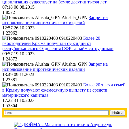
цивилизация существует на Земле десятки тысяч лет
07:18 08.08.2015
1
8572
Alushta_GPN
Запрет на
использование пиротехнических изделий
12:57 26.10.2023
1
23962
0910220403
Более 20
работодателей Крыма получили субсидии от
республиканского Отделения СФР за найм сотрудников
09:57 19.10.2023
1
24873
Alushta_GPN
Запрет на
использование пиротехнических изделий
13:49 09.11.2023
1
23381
0910220403
Более 20 тысяч семей
в Крыму получают ежемесячную выплату из средств
материнского капитала
17:22 31.10.2023
1
53364