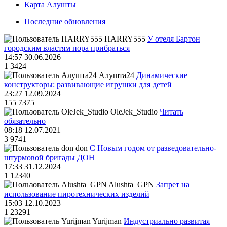
Карта Алушты
Последние обновления
HARRY555
У отеля Бартон
городским властям пора прибраться
14:57 30.06.2026
1
3424
Алушта24
Динамические
конструкторы: развивающие игрушки для детей
23:27 12.09.2024
155
7375
OleJek_Studio
Читать
обязательно
08:18 12.07.2021
3
9741
don
С Новым годом от разведовательно-
штурмовой бригады ДОН
17:33 31.12.2024
1
12340
Alushta_GPN
Запрет на
использование пиротехнических изделий
15:03 12.10.2023
1
23291
Yurijman
Индустриально развитая