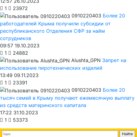
12:57 26.10.2023
1
23972
0910220403
Более 20
работодателей Крыма получили субсидии от
республиканского Отделения СФР за найм
сотрудников
09:57 19.10.2023
1
24882
Alushta_GPN
Запрет на
использование пиротехнических изделий
13:49 09.11.2023
1
23391
0910220403
Более 20
тысяч семей в Крыму получают ежемесячную выплату
из средств материнского капитала
17:22 31.10.2023
1
53373