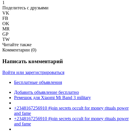
1
Поделитесь с друзьями
VK
FB
OK
MR
GP
TW
Читайте также
Комментарии (
0
)
Написать комментарий
Войти или зарегистрироваться
Бесплатные объявления
Добавить объявление бесплатно
Ремешок для Xiaomi Mi Band 3 military
+2348167256910 #join secrets occult for money rituals power
and fame
+2348167256910 #join secrets occult for money rituals power
and fame