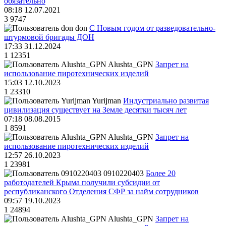
обязательно
08:18 12.07.2021
3
9747
don
С Новым годом от разведовательно-
штурмовой бригады ДОН
17:33 31.12.2024
1
12351
Alushta_GPN
Запрет на
использование пиротехнических изделий
15:03 12.10.2023
1
23310
Yurijman
Индустриально развитая
цивилизация существует на Земле десятки тысяч лет
07:18 08.08.2015
1
8591
Alushta_GPN
Запрет на
использование пиротехнических изделий
12:57 26.10.2023
1
23981
0910220403
Более 20
работодателей Крыма получили субсидии от
республиканского Отделения СФР за найм сотрудников
09:57 19.10.2023
1
24894
Alushta_GPN
Запрет на