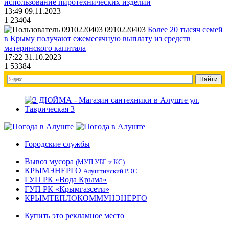
использование пиротехнических изделий
13:49 09.11.2023
1
23404
0910220403
Более 20 тысяч семей
в Крыму получают ежемесячную выплату из средств
материнского капитала
17:22 31.10.2023
1
53384
Городские службы
Вывоз мусора
(МУП УБГ и КС)
КРЫМЭНЕРГО
Алуштинский РЭС
ГУП РК «Вода Крыма»
ГУП РК «Крымгазсети»
КРЫМТЕПЛОКОММУНЭНЕРГО
Купить это рекламное место