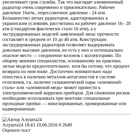
увеличивает срок службы. Так что выглядят алюминиевый
радиатор очень современно и привлекательно. Рабочее
давление 16атм., опрессовочное давление - 24 атм.
Большинство литых радиаторов, адаптированных к
украинским условиям, рассчитаны на рабочее давление 16– 20
атм (стандартом фактически стало 16 атм), а у
экструдированных моделей заявленный запас прочности
составляет в среднем от 10 до 40 атм. Конструкция
экструдированных радиаторов позволяет выдерживать
довольно высокие давления, но есть у них и потенциально
опасное место — соединение колонок с коллекторами. По
общему мнению специалистов, основанному на практике,
литые модели предпочтительнее, хотя бы потому, что процент
возврата по ним ниже. Достаточно внимательно надо
отнестись к наличию металлов-антагонистов в системе
отопления, т.к. наличие гальванической пары «алюминий-
сталь» или «алюминий-медь» может привести к
электрохимической коррозии приборов. Для снижения рисков
необходимо использовать при монтаже специальные
проходные пробки — никелированные, хромированные или
кадмированные.
Алушта24
18:43 10.06.2016
0
2649
Оцените пост