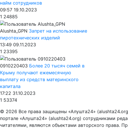
найм сотрудников
09:57 19.10.2023
1
24885
Alushta_GPN
Запрет на использование
пиротехнических изделий
13:49 09.11.2023
1
23395
0910220403
Более 20 тысяч семей в
Крыму получают ежемесячную
выплату из средств материнского
капитала
17:22 31.10.2023
1
53374
© 2026 Все права защищены «Алушта24» (alushta24.or
портале «Алушта24» (alushta24.org) сотрудниками ред
читателями, являются объектами авторского права. Пра