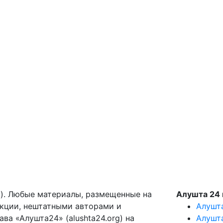
g). Любые материалы, размещенные на
Алушта 24 
акции, нештатными авторами и
Алушт
ва «Алушта24» (alushta24.org) на
Алушт