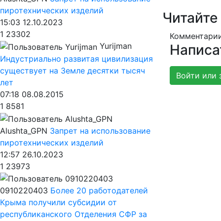
пиротехнических изделий
Читайте
15:03 12.10.2023
1
23302
Комментарии
Yurijman
Написа
Индустриально развитая цивилизация
существует на Земле десятки тысяч
Войти или 
лет
07:18 08.08.2015
1
8581
Alushta_GPN
Запрет на использование
пиротехнических изделий
12:57 26.10.2023
1
23973
0910220403
Более 20 работодателей
Крыма получили субсидии от
республиканского Отделения СФР за