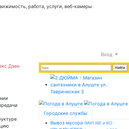
Вход
екс Дзен.
ении
ередачи
Городские службы
руктуре
Вывоз мусора
(МУП УБГ и КС)
кцию