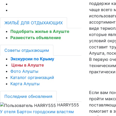
поддержи ка
чаще всего 
использоват
ассортимент
ЖИЛЬЁ ДЛЯ ОТДЫХАЮЩИХ
виде термоп
Подобрать жилье в Алуште
которые явл
Разместить объявление
условий окр
составит тр
Советы отдыхающим
Алушта, пос
Экскурсии по Крыму
В первую оч
Цены в Алуште
техническим
Фото Алушты
практически
Каталог организаций
Карта Алушты
Если вам по
Последние обновления
пройти макс
HARRY555
поставляющи
помогает в 
У отеля Бартон городским властям