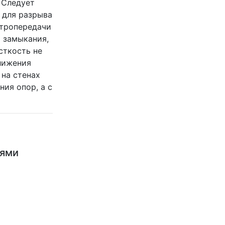
 Следует
 для разрыва
ктропередачи
 замыкания,
сткость не
лижения
 на стенах
ия опор, а с
ьями