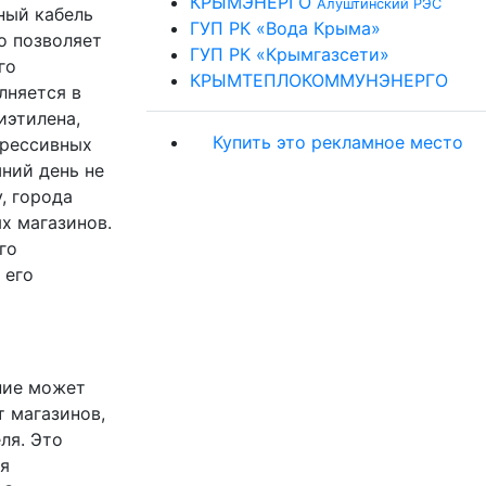
КРЫМЭНЕРГО
Алуштинский РЭС
ный кабель
ГУП РК «Вода Крыма»
о позволяет
ГУП РК «Крымгазсети»
го
КРЫМТЕПЛОКОММУНЭНЕРГО
лняется в
иэтилена,
Купить это рекламное место
грессивных
ний день не
, города
х магазинов.
го
 его
ение может
т магазинов,
ля. Это
я