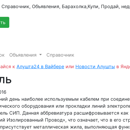
сть
ок
Объявления
Справочник
айся к
Алушта24 в Вайбере
или
Новости Алушты
в Янд
ль
016
ний день наиболее используемым кабелем при соедин
ического оборудования или прокладки линий электроп
бель СИП. Данная аббревиатура расшифровывается как
й Изолированный Провод», что означает, что в его ст
 присутствует металлическая жила, выполняющая фун