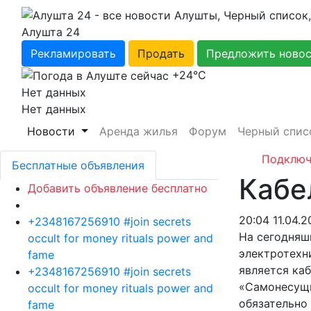
Алушта 24
Рекламировать
Продать
Предложить ново
+24℃
Нет данных
Нет данных
Новости
Аренда жилья
Форум
Черный спис
Подключ
Бесплатные объявления
Кабе
Добавить объявление бесплатно
20:04 11.04.2
+2348167256910 #join secrets
На сегодняш
occult for money rituals power and
электротехн
fame
является ка
+2348167256910 #join secrets
«Самонесущи
occult for money rituals power and
обязательно
fame