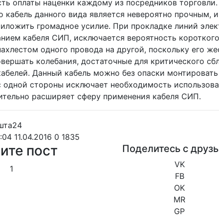
ть оплаты наценки каждому из посредников торговли.
о кабель данного вида является невероятно прочным, и
риложить громадное усилие. При прокладке линий эле
анием кабеля СИП, исключается вероятность короткого
нахлестом одного провода на другой, поскольку его же
овершать колебания, достаточные для критического сб
кабелей. Данный кабель можно без опаски монтировать
 с одной стороны исключает необходимость использован
чительно расширяет сферу применения кабеля СИП.
:04 11.04.2016
0
1835
ите пост
Поделитесь с друз
VK
1
FB
OK
MR
GP