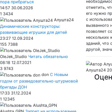
необходимос
пора прибраться
отметить, чт
14:57 30.06.2026
его нужно п
1
3434
с использов
Алушта24
вызванного 
Динамические конструкторы:
позволяет с
развивающие игрушки для детей
нескольких 
23:27 12.09.2024
зданий, что
155
7388
другой, зна
OleJek_Studio
Читать обязательно
08:18 12.07.2021
3
9743
Алушта24
20
don
С Новым
Оцен
годом от разведовательно-штурмовой
бригады ДОН
17:33 31.12.2024
1
12345
Alushta_GPN
Запрет на использование