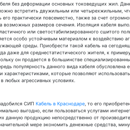
беля без деформации основных токоведущих жил. Дан
можно встретить двужильным или четырехжильным, чт
ь его практически повсеместно, также за счет огромно
а возможных размеров сечения. Изоляция кабеля выпо
ластичного или светостабилизированного сшитого пол
яется особо устойчивым материалом к воздействию а
ужающей среды. Приобрести такой кабель на сегодняш
уда даже для среднестатистического жителя, к примеру
кольку он продается в большинстве специализированны
ередь популярность данного вида кабеля обусловлена е
и характеристиками, которые позволяют использовать
 в любых агрессивных условиях.
надобился СИП
Кабель в Краснодаре
, то его приобрет
имально выгодно, если пользоваться услугами интерне
х данную продукцию непосредственно от производите
значительной мере экономить денежные средства, мину