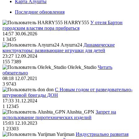
Карта Алушты
Последние обновления
HARRY555
У отеля Бартон
городским властям пора прибраться
14:57 30.06.2026
1
3435
Алушта24
Динамические
конструкторы: развивающие игрушки для детей
23:27 12.09.2024
155
7389
OleJek_Studio
Читать
обязательно
08:18 12.07.2021
3
9743
don
С Новым годом от разведовательно-
штурмовой бригады ДОН
17:33 31.12.2024
1
12345
Alushta_GPN
Запрет на
использование пиротехнических изделий
15:03 12.10.2023
1
23303
Yurijman
Индустриально развитая