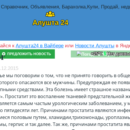
Алушта 24
айся к
Алушта24 в Вайбере
или
Новости Алушты
в Янде
+25℃
Нет данны
ог
ПРЕДЛОЖИТЬ НОВОСТЬ
.12.2015
тье мы поговорим о том, что не принято говорить в обще
которого опасаются все мужчины. Предупреждая ее появ
упными средствами. Эта болезнь имеет страшное назван
». Простатит это воспаление тканевей предстательной ж
является самым частым урологическим заболеванием, у 
до пятидесяти лет. Причинами простатита являются инфе
еся половым путем, хламидии,трихомонады, уроплазмы
ы, герпис и так далее. Так же, причинами простатита я