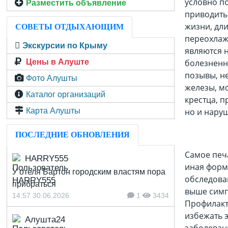
условно п
Разместить объявление
приводить
жизни, дл
СОВЕТЫ ОТДЫХАЮЩИМ
переохлаж
Экскурсии по Крыму
являются 
Цены в Алуште
болезненн
позывы, н
Фото Алушты
железы, м
Каталог организаций
крестца, п
Карта Алушты
но и нару
ПОСЛЕДНИЕ ОБНОВЛЕНИЯ
Самое печ
HARRY555
иная форм
У отеля Бартон городским властям пора
обследован
прибраться
выше симп
14:57 30.06.2026
1
3434
Профилакт
избежать э
Алушта24