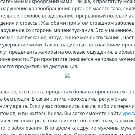
отагеными микроорганизмами. Так же, к простатиту мож
 нарушение кровообращения органов малого таза, сидя
ительное половое воздержание, прерванный половой акт
дения и стрессы. Жалобами при этом страшном заболе
нарушение со стороны мочеиспускания. Это учащенное,
ое мочеиспускание, утрудненное мочеиспускание , час
е удержание мочи. Так же пациенты с воспалением прос
огут предъявить жалобы на болевые ощущения, в област
ромежности. При простатите снижается не только мочеи
шается продуктивная дисфункция.
альное, что сорока процентам больных простатитом гроз
а бесплодия. В связи с этим, необходимы регулярные
ия у врача. Если у вас появились, какие, либо из переч
томов, и вы житель Киева. Вы легко сможете найти
уроло
ические осмотры в этой клинике, позволят вам, как мо
того заболевания. В то время как другие мужчины мучаю