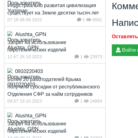
Комме
Индустриально развитая цивилизация
существует на Земле десятки тысяч лет
07:18 08.08.2015
1
8581
Напис
Alushta_GPN
Запрет на использование
пиротехнических изделий
Войти 
12:57 26.10.2023
1
23973
0910220403
Более 20 работодателей Крыма
получили субсидии от республиканского
Отделения СФР за найм сотрудников
09:57 19.10.2023
1
24884
Alushta_GPN
Запрет на использование
пиротехнических изделий