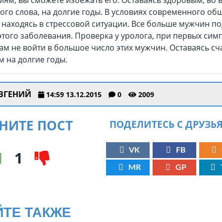
ям, вы сможете избежать его. Оставаясь здоровым, во 
ого слова, на долгие годы. В условиях современного общ
 находясь в стрессовой ситуации. Все больше мужчин п
того заболевания. Проверка у уролога, при первых сим
ам не войти в большое число этих мужчин. Оставаясь с
 на долгие годы.
ВГЕНИЙ
14:59 13.12.2015
0
2009
НИТЕ ПОСТ
ПОДЕЛИТЕСЬ С ДРУЗЬ
VK
FB
1
MR
GP
ЙТЕ ТАКЖЕ