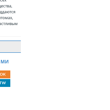
всех
ества,
оддаются
птомах,
частливым
ЯМИ
OK
TW