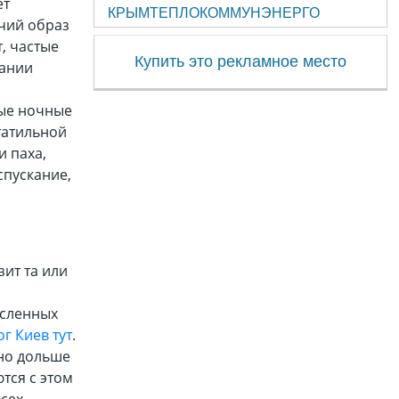
ет
КРЫМТЕПЛОКОММУНЭНЕРГО
чий образ
, частые
Купить это рекламное место
вании
тые ночные
татильной
и паха,
спускание,
ит та или
исленных
г Киев тут
.
жно дольше
тся с этом