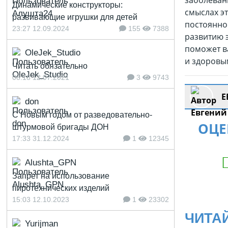
заболевани
Динамические конструкторы:
смыслах эт
развивающие игрушки для детей
постоянно
23:27 12.09.2024
155
7388
развитию э
поможет в
OleJek_Studio
и здоровым
Читать обязательно
08:18 12.07.2021
3
9743
Е
don
С Новым годом от разведовательно-
ОЦЕ
штурмовой бригады ДОН
17:33 31.12.2024
1
12345
Alushta_GPN
Запрет на использование
пиротехнических изделий
15:03 12.10.2023
1
23302
ЧИТА
Yurijman