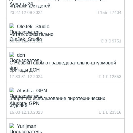
игрушки для детей
23:27 12.09.2024
155
7404
OleJek_Studio
Читать обязательно
08:18 12.07.2021
3
9751
don
С Новым годом от разведовательно-штурмовой
бригады ДОН
17:33 31.12.2024
1
12353
Alushta_GPN
Запрет на использование пиротехнических
изделий
15:03 12.10.2023
1
23316
Yurijman