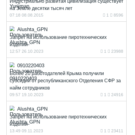
Индустриально развитая цивилизация существует
на Земле десятки тысяч лет
07:18 08.08.2015
1
8596
Alushta_GPN
Запрет на использование пиротехнических
изделий
12:57 26.10.2023
1
23988
0910220403
Более 20 работодателей Крыма получили
субсидии от республиканского Отделения СФР за
найм сотрудников
09:57 19.10.2023
1
24916
Alushta_GPN
Запрет на использование пиротехнических
изделий
13:49 09.11.2023
1
23411