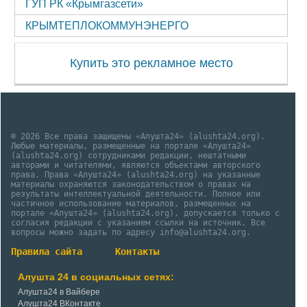
ГУП РК «Крымгазсети»
КРЫМТЕПЛОКОММУНЭНЕРГО
Купить это рекламное место
© 2026 Все права защищены «Алушта24» (alushta24.org).
Любые материалы, размещенные на портале «Алушта24»
(alushta24.org) сотрудниками редакции, нештатными
авторами и читателями, являются объектами авторского
права. Права «Алушта24» (alushta24.org) на указанные
материалы охраняются законодательством о правах на
результаты интеллектуальной деятельности. Полное или
частичное использование материалов, размещенных на
портале «Алушта24» (alushta24.org), допускается только с
согласия редакции с указанием ссылки на источник. Все
вопросы можно задать по адресу info@alushta24.org.
Правила сайта
Контакты
Алушта 24 в социальных сетях:
Алушта24 в Вайбере
Алушта24 ВКонтакте