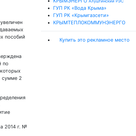
КРЫМЭНЕРГО
Алуштинский РЭС
ГУП РК «Вода Крыма»
ГУП РК «Крымгазсети»
 увеличен
КРЫМТЕПЛОКОММУНЭНЕРГО
едаваемых
ых пособий
Купить это рекламное место
верждена
й по
 которых
в сумме 2
пределения
в
итие
а 2014 г. №