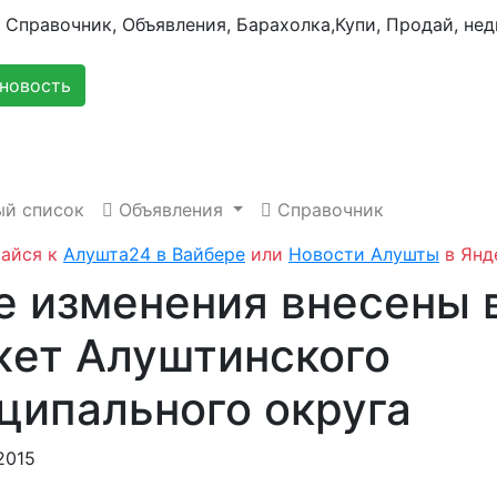
новость
й список
Объявления
Справочник
айся к
Алушта24 в Вайбере
или
Новости Алушты
в Янд
е изменения внесены 
ет Алуштинского
ципального округа
2015