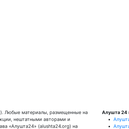
g). Любые материалы, размещенные на
Алушта 24 
акции, нештатными авторами и
Алушт
ва «Алушта24» (alushta24.org) на
Алушт