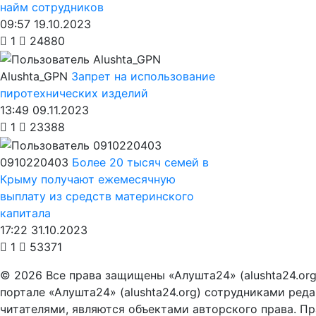
найм сотрудников
09:57 19.10.2023
1
24880
Alushta_GPN
Запрет на использование
пиротехнических изделий
13:49 09.11.2023
1
23388
0910220403
Более 20 тысяч семей в
Крыму получают ежемесячную
выплату из средств материнского
капитала
17:22 31.10.2023
1
53371
© 2026 Все права защищены «Алушта24» (alushta24.or
портале «Алушта24» (alushta24.org) сотрудниками ред
читателями, являются объектами авторского права. Пра