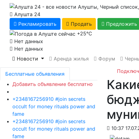
Алушта 24
Рекламировать
Продать
Предложить 
+25℃
Нет данных
Нет данных
Новости
Аренда жилья
Форум
Черны
Подключ
Бесплатные объявления
Каки
Добавить объявление бесплатно
бюдж
+2348167256910 #join secrets
occult for money rituals power and
муни
fame
+2348167256910 #join secrets
10:37 17.07.
occult for money rituals power and
fame