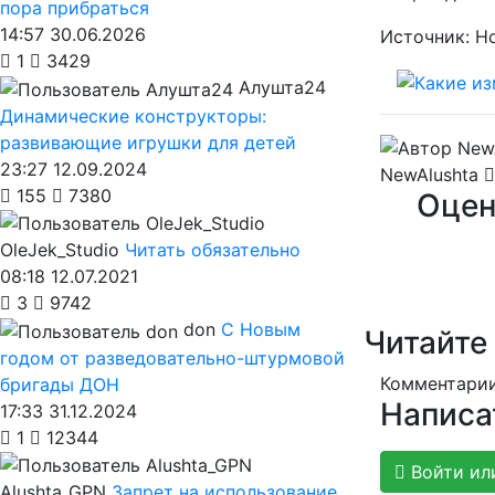
пора прибраться
14:57 30.06.2026
Источник: Н
1
3429
Алушта24
Динамические конструкторы:
развивающие игрушки для детей
23:27 12.09.2024
NewAlushta
155
7380
Оцен
OleJek_Studio
Читать обязательно
08:18 12.07.2021
3
9742
don
С Новым
Читайте
годом от разведовательно-штурмовой
Комментарии
бригады ДОН
Написа
17:33 31.12.2024
1
12344
Войти ил
Alushta_GPN
Запрет на использование