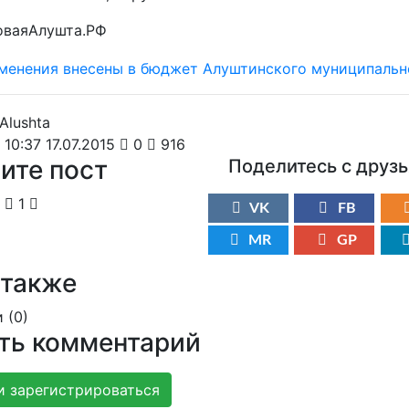
оваяАлушта.РФ
10:37 17.07.2015
0
916
ите пост
Поделитесь с друз
1
VK
FB
MR
GP
 также
 (
0
)
ть комментарий
и зарегистрироваться