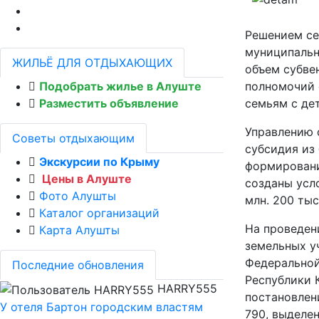
Решением се
муниципально
ЖИЛЬЁ ДЛЯ ОТДЫХАЮЩИХ
объем субве
Подобрать жилье в Алуште
полномочий 
Разместить объявление
семьям с дет
Управлению 
Советы отдыхающим
субсидия из
Экскурсии по Крыму
формировани
Цены в Алуште
созданы усл
Фото Алушты
млн. 200 тыс
Каталог организаций
На проведен
Карта Алушты
земельных у
Федеральной
Последние обновления
Республики 
HARRY555
постановлен
У отеля Бартон городским властям
790, выделен