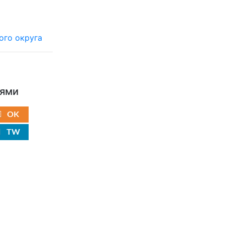
ьями
OK
TW