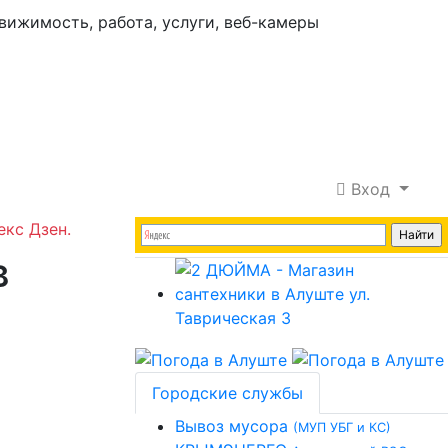
Вход
екс Дзен.
в
Городские службы
Вывоз мусора
(МУП УБГ и КС)