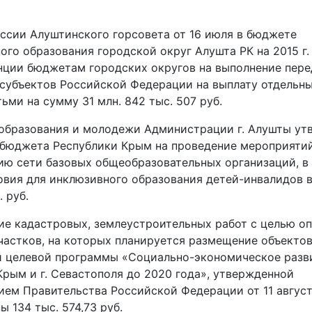
ссии Алуштинского горсовета от 16 июля в бюджете
го образования городской округ Алушта РК на 2015 г.
нции бюджетам городских округов на выполнение пер
субъектов Российской Федерации на выплату отдельн
ьми на сумму 31 млн. 842 тыс. 507 руб.
образования и молодежи Администрации г. Алушты ут
 бюджета Республики Крым на проведение мероприяти
ю сети базовых общеобразовательных организаций, в
овия для инклюзивного образования детей-инвалидов 
. руб.
ие кадастровых, землеустроительных работ с целью о
частков, на которых планируется размещение объекто
 целевой программы «Социально-экономическое разв
Крым и г. Севастополя до 2020 года», утвержденной
ием Правительства Российской Федерации от 11 август
ы 134 тыс. 574,73 руб.