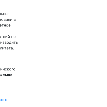
льно-
вовали в
етное,
ствий по
 наводить
литета.
тинского
жемал