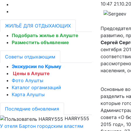
10:47 21.10.2
ЖИЛЬЁ ДЛЯ ОТДЫХАЮЩИХ
Председател
Подобрать жилье в Алуште
развитию, п
Разместить объявление
Сергей Серг
сентября 201
соответстви
Советы отдыхающим
рассмотрено 
Экскурсии по Крыму
населения, о
Цены в Алуште
Фото Алушты
Каталог организаций
Основные во
Карта Алушты
разделить на
которые гот
Последние обновления
Администрац
совета «О б
HARRY555
2015 год», 1
У отеля Бартон городским властям