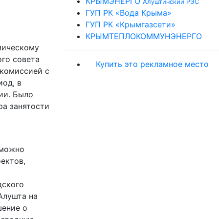
КРЫМЭНЕРГО
Алуштинский РЭС
ГУП РК «Вода Крыма»
ГУП РК «Крымгазсети»
КРЫМТЕПЛОКОММУНЭНЕРГО
мическому
ого совета
Купить это рекламное место
 комиссией с
иод, в
ии. Было
ра занятости
 можно
ектов,
дского
Алушта на
шение о