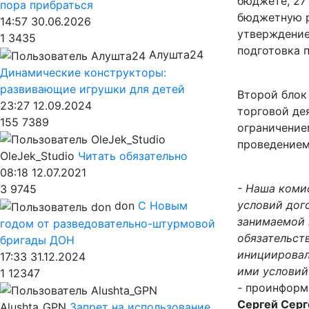
бюджете, 27
пора прибраться
бюджетную р
14:57 30.06.2026
утверждение
1
3435
подготовка п
Алушта24
Динамические конструкторы:
развивающие игрушки для детей
Второй блок
23:27 12.09.2024
торговой де
155
7389
ограничение
проведением
OleJek_Studio
Читать обязательно
08:18 12.07.2021
- Наша коми
3
9745
условий дог
don
С Новым
занимаемой 
годом от разведовательно-штурмовой
обязательст
бригады ДОН
инициировал
17:33 31.12.2024
ими условий
1
12347
-
проинформи
Сергей Серг
Alushta_GPN
Запрет на использование