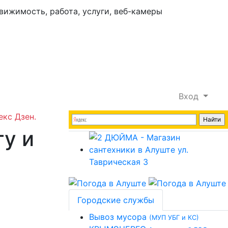
Вход
екс Дзен.
ту и
Городские службы
Вывоз мусора
(МУП УБГ и КС)