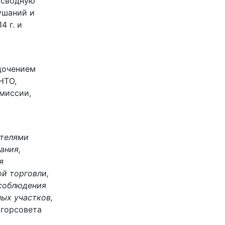
 сводную
ушаний и
 г. и
ядочением
НТО,
миссии,
ателями
ания,
я
й торговли,
 соблюдения
ых участков,
горсовета