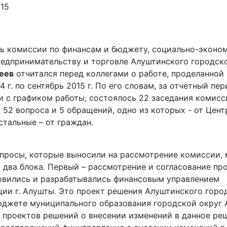
015
ь комиссии по финансам и бюджету, социально-эконо
редпринимательству и торговле Алуштинского городск
еев
отчитался перед коллегами о работе, проделанной
4 г. по сентябрь 2015 г. По его словам, за отчетный пер
и с графиком работы, состоялось 22 заседания комисс
52 вопроса и 5 обращений, одно из которых - от Цент
стальные – от граждан.
просы, которые выносили на рассмотрение комиссии,
 два блока. Первый – рассмотрение и согласование про
овились и разрабатывались финансовым управлением
ии г. Алушты. Это проект решения Алуштинского горо
юджете муниципального образования городской округ 
0 проектов решений о внесении изменений в данное ре