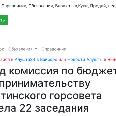
сть
ок
Объявления
Справочник
айся к
Алушта24 в Вайбере
или
Новости Алушты
в Янд
од комиссия по бюдже
принимательству
тинского горсовета
ела 22 заседания