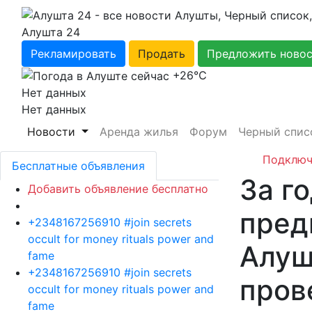
Алушта 24
Рекламировать
Продать
Предложить ново
+26℃
Нет данных
Нет данных
Новости
Аренда жилья
Форум
Черный спис
Подключ
Бесплатные объявления
За г
Добавить объявление бесплатно
пред
+2348167256910 #join secrets
occult for money rituals power and
Алуш
fame
+2348167256910 #join secrets
пров
occult for money rituals power and
fame