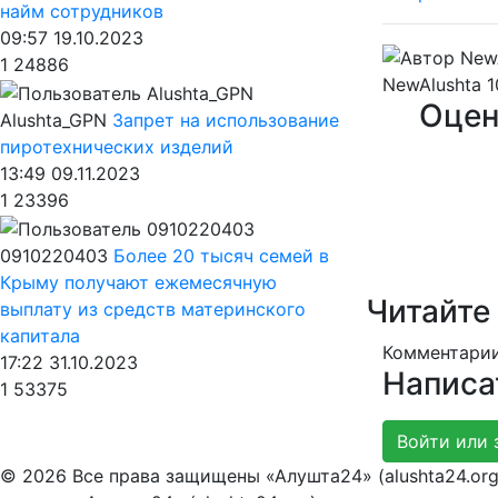
найм сотрудников
09:57 19.10.2023
1
24886
NewAlushta
1
Оцен
Alushta_GPN
Запрет на использование
пиротехнических изделий
13:49 09.11.2023
1
23396
0910220403
Более 20 тысяч семей в
Крыму получают ежемесячную
Читайте
выплату из средств материнского
капитала
Комментарии
17:22 31.10.2023
Написа
1
53375
Войти или 
© 2026 Все права защищены «Алушта24» (alushta24.or