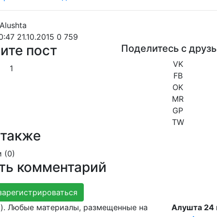
0:47 21.10.2015
0
759
ите пост
Поделитесь с друз
VK
1
FB
OK
MR
GP
TW
 также
 (
0
)
ть комментарий
зарегистрироваться
g). Любые материалы, размещенные на
Алушта 24 