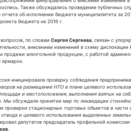
 распоряжений финуправления о внесении изменений в
оспись. Также обсуждались проведение публичных сл
 отчета об исполнении бюджета муниципалитета за 2014
роекта бюджета на 2016 г.
 вопросов, по словам
Сергея Сергеева
, связан с упор
ятельности, внесением изменений в схему дислокации 
м продажи алкогольной продукции, с работой админко
 ярмарок.
ссия инициировала проверку соблюдения предприним
оворов на размещение НТО в плане целевого использов
площади и местоположения, выполнения взятых на себ
в. Мы обсуждали принятие мер по ликвидации стихийно
и проверки стационарных торговых объектов в части
 отвода и целевого использования выделенных земельн
ровал депутатов председатель профильной комиссии 
еев
.