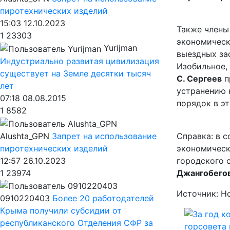
пиротехнических изделий
15:03 12.10.2023
Также члены
1
23303
экономическ
Yurijman
выездных за
Индустриально развитая цивилизация
Изобильное,
существует на Земле десятки тысяч
С. Сергеев
п
лет
устранению 
07:18 08.08.2015
порядок в э
1
8582
Alushta_GPN
Запрет на использование
Справка: в 
пиротехнических изделий
экономическ
12:57 26.10.2023
городского 
1
23974
Джангобего
Источник: Н
0910220403
Более 20 работодателей
Крыма получили субсидии от
республиканского Отделения СФР за