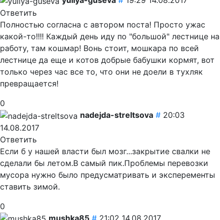
yuliya-guseva
#
19:29 14.08.2017
Ответить
Полностью согласна с автором поста! Просто ужас
какой-то!!!! Каждый день иду по "большой" лестнице на
работу, там кошмар! Вонь стоит, мошкара по всей
лестнице да еще и котов добрые бабушки кормят, вот
только через час все то, что они не доели в тухляк
превращается!
0
nadejda-streltsova
#
20:03
14.08.2017
Ответить
Если б у нашей власти был мозг...закрытие свалки не
сделали бы летом.В самый пик.Проблемы перевозки
мусора нужно было предусматривать и эксперементы
ставить зимой.
0
mushka85
#
21:02 14.08.2017