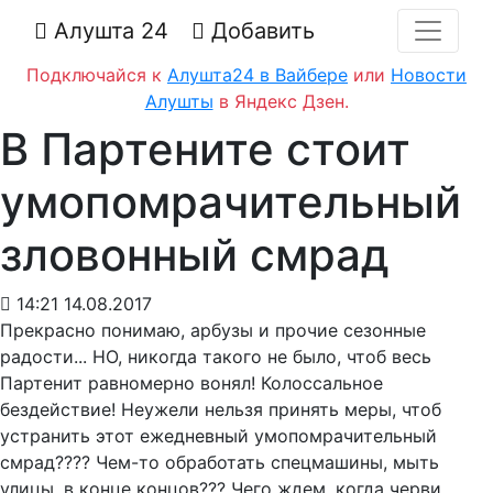
Алушта 24
Добавить
Подключайся к
Алушта24 в Вайбере
или
Новости
Алушты
в Яндекс Дзен.
В Партените стоит
умопомрачительный
зловонный смрад
14:21 14.08.2017
Прекрасно понимаю, арбузы и прочие сезонные
радости... НО, никогда такого не было, чтоб весь
Партенит равномерно вонял! Колоссальное
бездействие! Неужели нельзя принять меры, чтоб
устранить этот ежедневный умопомрачительный
смрад???? Чем-то обработать спецмашины, мыть
улицы, в конце концов??? Чего ждем, когда черви