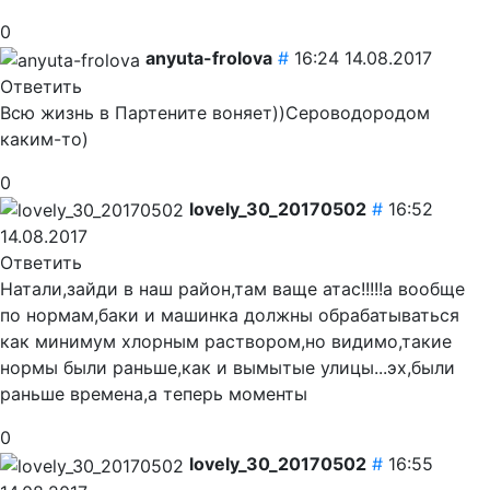
0
anyuta-frolova
#
16:24 14.08.2017
Ответить
Всю жизнь в Партените воняет))Сероводородом
каким-то)
0
lovely_30_20170502
#
16:52
14.08.2017
Ответить
Натали,зайди в наш район,там ваще атас!!!!!а вообще
по нормам,баки и машинка должны обрабатываться
как минимум хлорным раствором,но видимо,такие
нормы были раньше,как и вымытые улицы...эх,были
раньше времена,а теперь моменты
0
lovely_30_20170502
#
16:55