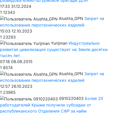
разведовательно-штурмовой бригады ДОН
17:33 31.12.2024
1
12343
Alushta_GPN
Запрет на
использование пиротехнических изделий
15:03 12.10.2023
1
23293
Yurijman
Индустриально
развитая цивилизация существует на Земле десятки
тысяч лет
07:18 08.08.2015
1
8574
Alushta_GPN
Запрет на
использование пиротехнических изделий
12:57 26.10.2023
1
23965
0910220403
Более 20
работодателей Крыма получили субсидии от
республиканского Отделения СФР за найм