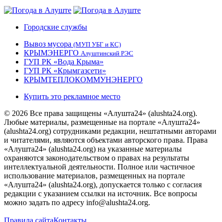
Городские службы
Вывоз мусора
(МУП УБГ и КС)
КРЫМЭНЕРГО
Алуштинский РЭС
ГУП РК «Вода Крыма»
ГУП РК «Крымгазсети»
КРЫМТЕПЛОКОММУНЭНЕРГО
Купить это рекламное место
© 2026 Все права защищены «Алушта24» (alushta24.org).
Любые материалы, размещенные на портале «Алушта24»
(alushta24.org) сотрудниками редакции, нештатными авторами
и читателями, являются объектами авторского права. Права
«Алушта24» (alushta24.org) на указанные материалы
охраняются законодательством о правах на результаты
интеллектуальной деятельности. Полное или частичное
использование материалов, размещенных на портале
«Алушта24» (alushta24.org), допускается только с согласия
редакции с указанием ссылки на источник. Все вопросы
можно задать по адресу info@alushta24.org.
Правила сайта
Контакты