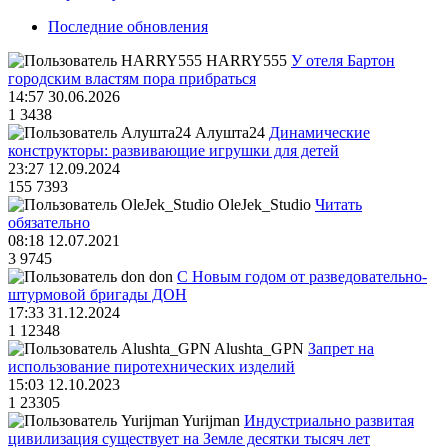
Последние обновления
HARRY555
У отеля Бартон
городским властям пора прибраться
14:57 30.06.2026
1
3438
Алушта24
Динамические
конструкторы: развивающие игрушки для детей
23:27 12.09.2024
155
7393
OleJek_Studio
Читать
обязательно
08:18 12.07.2021
3
9745
don
С Новым годом от разведовательно-
штурмовой бригады ДОН
17:33 31.12.2024
1
12348
Alushta_GPN
Запрет на
использование пиротехнических изделий
15:03 12.10.2023
1
23305
Yurijman
Индустриально развитая
цивилизация существует на Земле десятки тысяч лет