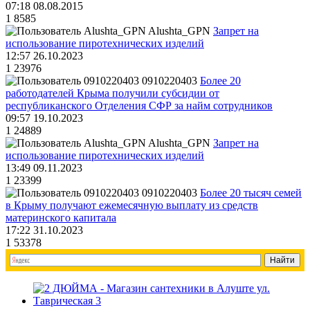
07:18 08.08.2015
1
8585
Alushta_GPN
Запрет на
использование пиротехнических изделий
12:57 26.10.2023
1
23976
0910220403
Более 20
работодателей Крыма получили субсидии от
республиканского Отделения СФР за найм сотрудников
09:57 19.10.2023
1
24889
Alushta_GPN
Запрет на
использование пиротехнических изделий
13:49 09.11.2023
1
23399
0910220403
Более 20 тысяч семей
в Крыму получают ежемесячную выплату из средств
материнского капитала
17:22 31.10.2023
1
53378