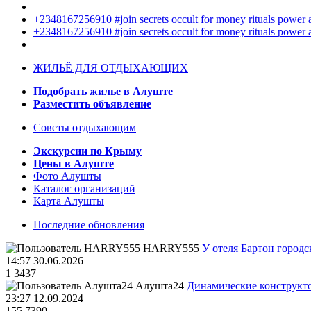
+2348167256910 #join secrets occult for money rituals power
+2348167256910 #join secrets occult for money rituals power
ЖИЛЬЁ ДЛЯ ОТДЫХАЮЩИХ
Подобрать жилье в Алуште
Разместить объявление
Советы отдыхающим
Экскурсии по Крыму
Цены в Алуште
Фото Алушты
Каталог организаций
Карта Алушты
Последние обновления
HARRY555
У отеля Бартон городс
14:57 30.06.2026
1
3437
Алушта24
Динамические конструкт
23:27 12.09.2024
155
7390