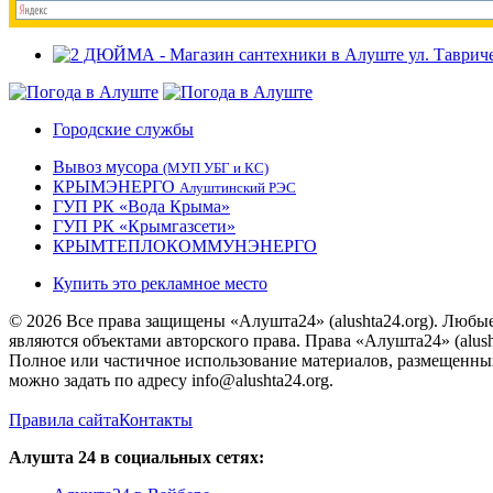
Городские службы
Вывоз мусора
(МУП УБГ и КС)
КРЫМЭНЕРГО
Алуштинский РЭС
ГУП РК «Вода Крыма»
ГУП РК «Крымгазсети»
КРЫМТЕПЛОКОММУНЭНЕРГО
Купить это рекламное место
© 2026 Все права защищены «Алушта24» (alushta24.org). Любы
являются объектами авторского права. Права «Алушта24» (alush
Полное или частичное использование материалов, размещенных 
можно задать по адресу info@alushta24.org.
Правила сайта
Контакты
Алушта 24 в социальных сетях: