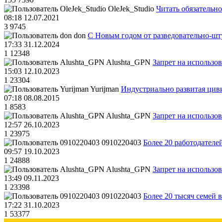
OleJek_Studio
Читать обязательно
08:18 12.07.2021
3
9745
don
С Новым годом от разведовательно-ш
17:33 31.12.2024
1
12348
Alushta_GPN
Запрет на использо
15:03 12.10.2023
1
23304
Yurijman
Индустриально развитая циви
07:18 08.08.2015
1
8583
Alushta_GPN
Запрет на использо
12:57 26.10.2023
1
23975
0910220403
Более 20 работодател
09:57 19.10.2023
1
24888
Alushta_GPN
Запрет на использо
13:49 09.11.2023
1
23398
0910220403
Более 20 тысяч семей 
17:22 31.10.2023
1
53377