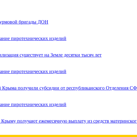
турмовой бригады ДОН
вание пиротехнических изделий
лизация существует на Земле десятки тысяч лет
вание пиротехнических изделий
ей Крыма получили субсидии от республиканского Отделения СФ
вание пиротехнических изделий
в Крыму получают ежемесячную выплату из средств материнског