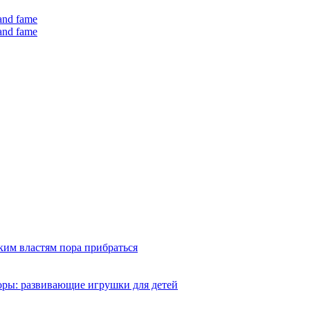
 and fame
 and fame
ким властям пора прибраться
оры: развивающие игрушки для детей