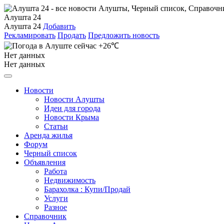
Алушта 24
Алушта 24
Добавить
Рекламировать
Продать
Предложить новость
+26℃
Нет данных
Нет данных
Новости
Новости Алушты
Идеи для города
Новости Крыма
Статьи
Аренда жилья
Форум
Черный список
Объявления
Работа
Недвижимость
Барахолка : Купи/Продай
Услуги
Разное
Справочник