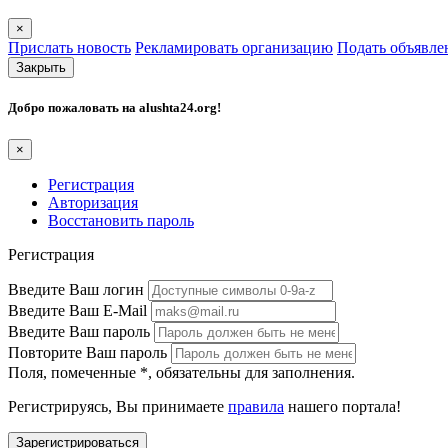
×
Прислать новость
Рекламировать организацию
Подать объявле
Закрыть
Добро пожаловать на
alushta24.org
!
×
Регистрация
Авторизация
Восстановить пароль
Регистрация
Введите Ваш логин
Введите Ваш E-Mail
Введите Ваш пароль
Повторите Ваш пароль
Поля, помеченные
*
, обязательны для заполнения.
Регистрируясь, Вы принимаете
правила
нашего портала!