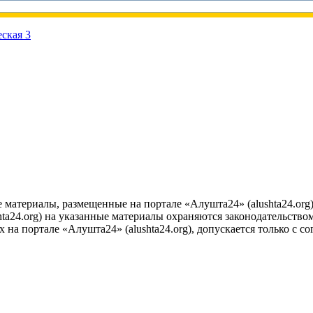
е материалы, размещенные на портале «Алушта24» (alushta24.or
ta24.org) на указанные материалы охраняются законодательством
на портале «Алушта24» (alushta24.org), допускается только с с