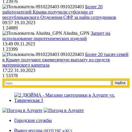
1
23976
0910220403
Более 20
работодателей Крыма получили субсидии от
республиканского Отделения СФР за найм сотрудников
09:57 19.10.2023
1
24889
Alushta_GPN
Запрет на
использование пиротехнических изделий
13:49 09.11.2023
1
23399
0910220403
Более 20 тысяч семей
в Крыму получают ежемесячную выплату из средств
материнского капитала
17:22 31.10.2023
1
53378
Городские службы
Вывоз мусора
(МУП УБГ и КС)