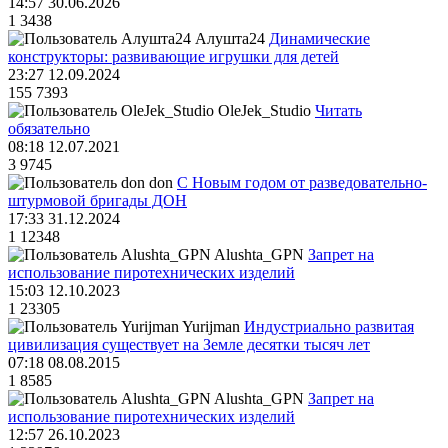
14:57 30.06.2026
1
3438
Алушта24
Динамические
конструкторы: развивающие игрушки для детей
23:27 12.09.2024
155
7393
OleJek_Studio
Читать
обязательно
08:18 12.07.2021
3
9745
don
С Новым годом от разведовательно-
штурмовой бригады ДОН
17:33 31.12.2024
1
12348
Alushta_GPN
Запрет на
использование пиротехнических изделий
15:03 12.10.2023
1
23305
Yurijman
Индустриально развитая
цивилизация существует на Земле десятки тысяч лет
07:18 08.08.2015
1
8585
Alushta_GPN
Запрет на
использование пиротехнических изделий
12:57 26.10.2023