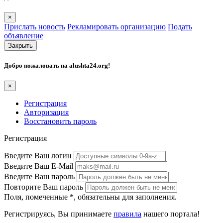
×
Прислать новость
Рекламировать организацию
Подать
объявление
Закрыть
Добро пожаловать на
alushta24.org
!
×
Регистрация
Авторизация
Восстановить пароль
Регистрация
Введите Ваш логин
Введите Ваш E-Mail
Введите Ваш пароль
Повторите Ваш пароль
Поля, помеченные
*
, обязательны для заполнения.
Регистрируясь, Вы принимаете
правила
нашего портала!