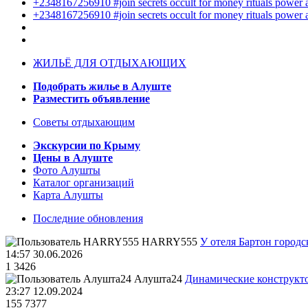
+2348167256910 #join secrets occult for money rituals power
+2348167256910 #join secrets occult for money rituals power
ЖИЛЬЁ ДЛЯ ОТДЫХАЮЩИХ
Подобрать жилье в Алуште
Разместить объявление
Советы отдыхающим
Экскурсии по Крыму
Цены в Алуште
Фото Алушты
Каталог организаций
Карта Алушты
Последние обновления
HARRY555
У отеля Бартон городс
14:57 30.06.2026
1
3426
Алушта24
Динамические конструкт
23:27 12.09.2024
155
7377