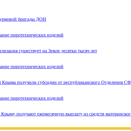
турмовой бригады ДОН
вание пиротехнических изделий
лизация существует на Земле десятки тысяч лет
вание пиротехнических изделий
ей Крыма получили субсидии от республиканского Отделения СФ
вание пиротехнических изделий
в Крыму получают ежемесячную выплату из средств материнског