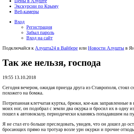
Цены в Алуште
Экскурсии по Крыму
Веб-камеры
Вход
Регистрация
Забыл пароль
Вход на сайт
Подключайся к
Алушта24 в Вайбере
или
Новости Алушты
в Ян
Так же нельзя, господа
19:55 13.10.2018
Сегодня вечером, ожидая приезда друга из Ставрополя, стоял 
похожего на бомжа.
Потрепанная клетчатая куртка, брюки, кое-как заправленные в 
моих ног, он подобрал с земли два окурка и бросил их в одну 
пошел к автовокзалу, периодически кланяясь попадавшим на п
Я не стал его больше преследовать, увидев, что он дошел до ос
бросающих прямо на тротуар возле урн окурки и прочие отход