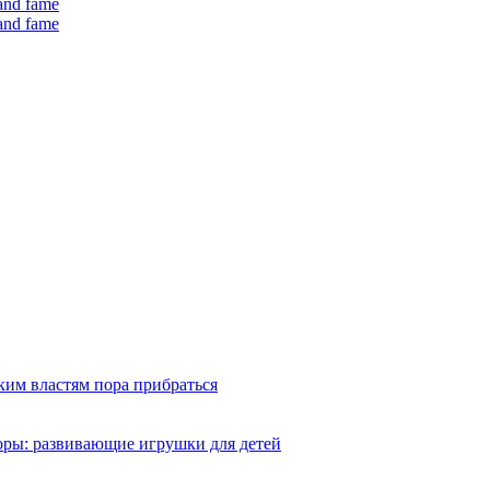
 and fame
 and fame
ким властям пора прибраться
оры: развивающие игрушки для детей