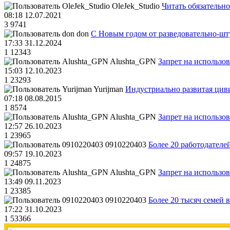
OleJek_Studio
Читать обязательно
08:18 12.07.2021
3
9741
don
С Новым годом от разведовательно-ш
17:33 31.12.2024
1
12343
Alushta_GPN
Запрет на использо
15:03 12.10.2023
1
23293
Yurijman
Индустриально развитая циви
07:18 08.08.2015
1
8574
Alushta_GPN
Запрет на использо
12:57 26.10.2023
1
23965
0910220403
Более 20 работодател
09:57 19.10.2023
1
24875
Alushta_GPN
Запрет на использо
13:49 09.11.2023
1
23385
0910220403
Более 20 тысяч семей 
17:22 31.10.2023
1
53366