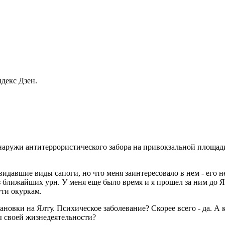
декс Дзен.
снаружи антитеррористического забора на привокзальной площад
видавшие виды сапоги, но что меня заинтересовало в нем - его 
из ближайших урн. У меня еще было время и я прошел за ним до Я
ути окуркам.
тановки на Ялту. Психическое заболевание? Скорее всего - да. А
ы своей жизнедеятельности?