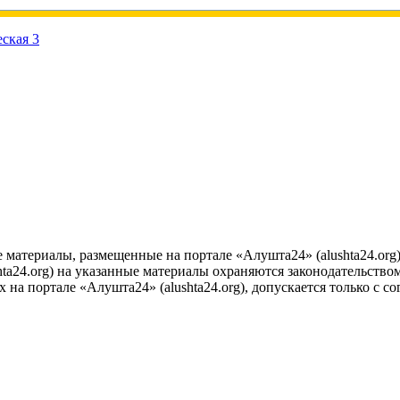
е материалы, размещенные на портале «Алушта24» (alushta24.or
ta24.org) на указанные материалы охраняются законодательством
на портале «Алушта24» (alushta24.org), допускается только с с