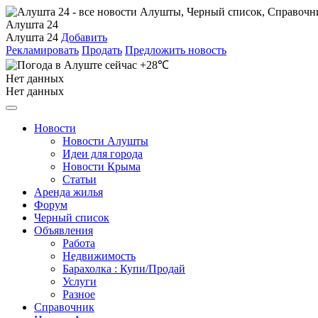
Алушта 24
Алушта 24
Добавить
Рекламировать
Продать
Предложить новость
+28℃
Нет данных
Нет данных
Новости
Новости Алушты
Идеи для города
Новости Крыма
Статьи
Аренда жилья
Форум
Черный список
Объявления
Работа
Недвижимость
Барахолка : Купи/Продай
Услуги
Разное
Справочник