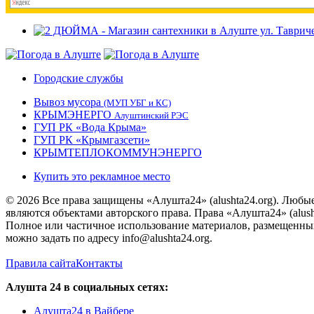
Городские службы
Вывоз мусора
(МУП УБГ и КС)
КРЫМЭНЕРГО
Алуштинский РЭС
ГУП РК «Вода Крыма»
ГУП РК «Крымгазсети»
КРЫМТЕПЛОКОММУНЭНЕРГО
Купить это рекламное место
© 2026 Все права защищены «Алушта24» (alushta24.org). Любы
являются объектами авторского права. Права «Алушта24» (alush
Полное или частичное использование материалов, размещенных 
можно задать по адресу info@alushta24.org.
Правила сайта
Контакты
Алушта 24 в социальных сетях:
Алушта24 в Вайбере