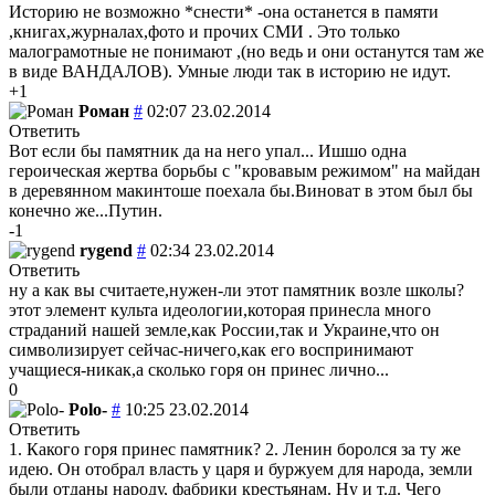
Историю не возможно *снести* -она останется в памяти
,книгах,журналах,фото и прочих СМИ . Это только
малограмотные не понимают ,(но ведь и они останутся там же
в виде ВАНДАЛОВ). Умные люди так в историю не идут.
+1
Роман
#
02:07 23.02.2014
Ответить
Вот если бы памятник да на него упал... Ишшо одна
героическая жертва борьбы с "кровавым режимом" на майдан
в деревянном макинтоше поехала бы.Виноват в этом был бы
конечно же...Путин.
-1
rygend
#
02:34 23.02.2014
Ответить
ну а как вы считаете,нужен-ли этот памятник возле школы?
этот элемент культа идеологии,которая принесла много
страданий нашей земле,как России,так и Украине,что он
символизирует сейчас-ничего,как его воспринимают
учащиеся-никак,а сколько горя он принес лично...
0
Polo-
#
10:25 23.02.2014
Ответить
1. Какого горя принес памятник? 2. Ленин боролся за ту же
идею. Он отобрал власть у царя и буржуем для народа, земли
были отданы народу, фабрики крестьянам. Ну и т.д. Чего