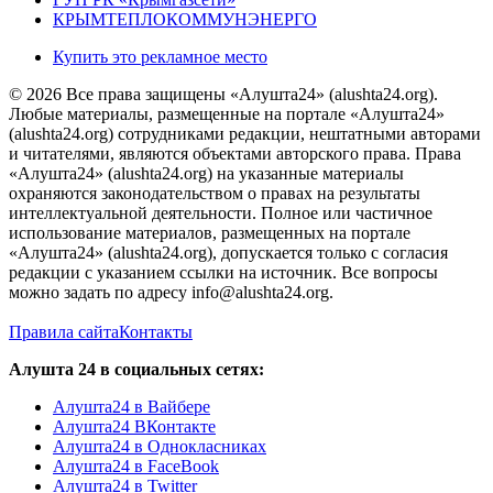
КРЫМТЕПЛОКОММУНЭНЕРГО
Купить это рекламное место
© 2026 Все права защищены «Алушта24» (alushta24.org).
Любые материалы, размещенные на портале «Алушта24»
(alushta24.org) сотрудниками редакции, нештатными авторами
и читателями, являются объектами авторского права. Права
«Алушта24» (alushta24.org) на указанные материалы
охраняются законодательством о правах на результаты
интеллектуальной деятельности. Полное или частичное
использование материалов, размещенных на портале
«Алушта24» (alushta24.org), допускается только с согласия
редакции с указанием ссылки на источник. Все вопросы
можно задать по адресу info@alushta24.org.
Правила сайта
Контакты
Алушта 24 в социальных сетях:
Алушта24 в Вайбере
Алушта24 ВКонтакте
Алушта24 в Однокласниках
Алушта24 в FaceBook
Алушта24 в Twitter