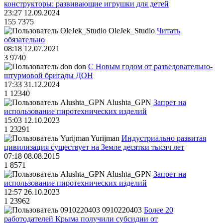
конструкторы: развивающие игрушки для детей
23:27 12.09.2024
155
7375
OleJek_Studio
Читать
обязательно
08:18 12.07.2021
3
9740
don
С Новым годом от разведовательно-
штурмовой бригады ДОН
17:33 31.12.2024
1
12340
Alushta_GPN
Запрет на
использование пиротехнических изделий
15:03 12.10.2023
1
23291
Yurijman
Индустриально развитая
цивилизация существует на Земле десятки тысяч лет
07:18 08.08.2015
1
8571
Alushta_GPN
Запрет на
использование пиротехнических изделий
12:57 26.10.2023
1
23962
0910220403
Более 20
работодателей Крыма получили субсидии от