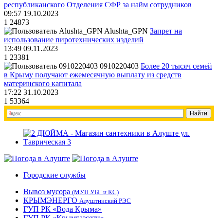
республиканского Отделения СФР за найм сотрудников
09:57 19.10.2023
1
24873
Alushta_GPN
Запрет на
использование пиротехнических изделий
13:49 09.11.2023
1
23381
0910220403
Более 20 тысяч семей
в Крыму получают ежемесячную выплату из средств
материнского капитала
17:22 31.10.2023
1
53364
Городские службы
Вывоз мусора
(МУП УБГ и КС)
КРЫМЭНЕРГО
Алуштинский РЭС
ГУП РК «Вода Крыма»
ГУП РК «Крымгазсети»