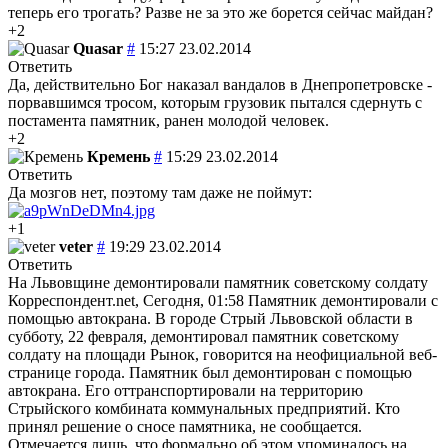
теперь его трогать? Разве не за это же борется сейчас майдан?
+2
Quasar
#
15:27 23.02.2014
Ответить
Да, действительно Бог наказал вандалов в Днепропетровске -
порвавшимся тросом, которым грузовик пытался сдернуть с
постамента памятник, ранен молодой человек.
+2
Кремень
#
15:29 23.02.2014
Ответить
Да мозгов нет, поэтому там даже не поймут:
+1
veter
#
19:29 23.02.2014
Ответить
На Львовщине демонтировали памятник советскому солдату
Корреспондент.net, Сегодня, 01:58 Памятник демонтировали с
помощью автокрана. В городе Cтрый Львовской области в
субботу, 22 февраля, демонтировал памятник советскому
солдату на площади Рынок, говорится на неофициальной веб-
странице города. Памятник был демонтирован с помощью
автокрана. Его оттранспортировали на территорию
Стрыйского комбината коммунальных предприятий. Кто
принял решение о сносе памятника, не сообщается.
Отмечается лишь, что формально об этом упоминалось на