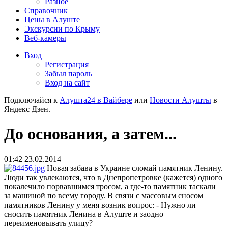
Разное
Справочник
Цены в Алуште
Экскурсии по Крыму
Веб-камеры
Вход
Регистрация
Забыл пароль
Вход на сайт
Подключайся к
Алушта24 в Вайбере
или
Новости Алушты
в
Яндекс Дзен.
До основания, а затем...
01:42 23.02.2014
Новая забава в Украине сломай памятник Ленину.
Люди так увлекаются, что в Днепропетровке (кажется) одного
покалечило порвавшимся тросом, а где-то памятник таскали
за машиной по всему городу. В связи с массовым сносом
памятников Ленину у меня возник вопрос: - Нужно ли
сносить памятник Ленина в Алуште и заодно
переименовывать улицу?