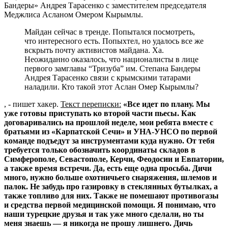
Бандеры» Андрея Тарасенко с заместителем председателя
Меджлиса Асланом Омером Кырымлы.
Майдан сейчас в тренде. Попытался посмотреть,
что интересного есть. Попыхтел, но удалось все же
вскрыть почту активистов майдана. Ха.
Неожиданно оказалось, что националисты в лице
первого замглавы “Тризуба” им. Степана Бандеры
Андрея Тарасенко связи с крымскими татарами
наладили. Кто такой этот Аслан Омер Кырымлы?
, - пишет хакер.
Текст переписки:
«Все идет по плану. Мы
уже готовы приступать ко второй части пьесы. Как
договаривались на прошлой неделе, мои ребята вместе с
братьями из «Карпатской Сечи» и УНА-УНСО по первой
команде подъедут за инструментами куда нужно. От тебя
требуется только обозначить координаты складов в
Симферополе, Севастополе, Керчи, Феодосии и Евпатории,
а также время встречи. Да, есть еще одна просьба. Дичи
много, нужно больше охотничьего снаряжения, шлемов и
палок. Не забудь про газировку в стеклянных бутылках, а
также топливо для них. Также не помешают противогазы
и средства первой медицинской помощи. Я понимаю, что
наши турецкие друзья и так уже много сделали, но ты
меня знаешь — я никогда не прошу лишнего. Дичь