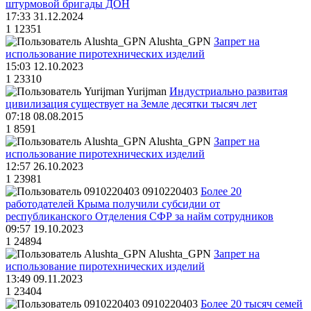
штурмовой бригады ДОН
17:33 31.12.2024
1
12351
Alushta_GPN
Запрет на
использование пиротехнических изделий
15:03 12.10.2023
1
23310
Yurijman
Индустриально развитая
цивилизация существует на Земле десятки тысяч лет
07:18 08.08.2015
1
8591
Alushta_GPN
Запрет на
использование пиротехнических изделий
12:57 26.10.2023
1
23981
0910220403
Более 20
работодателей Крыма получили субсидии от
республиканского Отделения СФР за найм сотрудников
09:57 19.10.2023
1
24894
Alushta_GPN
Запрет на
использование пиротехнических изделий
13:49 09.11.2023
1
23404
0910220403
Более 20 тысяч семей