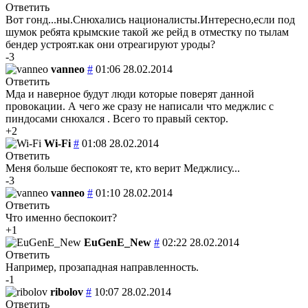
Ответить
Вот гонд...ны.Снюхались националисты.Интересно,если под
шумок ребята крымские такой же рейд в отместку по тылам
бендер устроят.как они отреагируют уроды?
-3
vanneo
#
01:06 28.02.2014
Ответить
Мда и наверное будут люди которые поверят данной
провокации. А чего же сразу не написали что меджлис с
пиндосами снюхался . Всего то правый сектор.
+2
Wi-Fi
#
01:08 28.02.2014
Ответить
Меня больше беспокоят те, кто верит Меджлису...
-3
vanneo
#
01:10 28.02.2014
Ответить
Что именно беспокоит?
+1
EuGenE_New
#
02:22 28.02.2014
Ответить
Например, прозападная направленность.
-1
ribolov
#
10:07 28.02.2014
Ответить