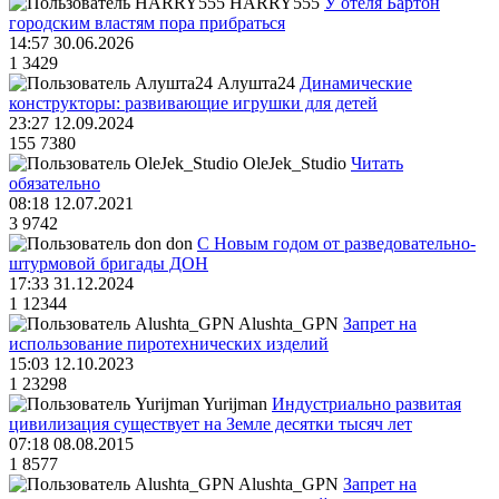
HARRY555
У отеля Бартон
городским властям пора прибраться
14:57 30.06.2026
1
3429
Алушта24
Динамические
конструкторы: развивающие игрушки для детей
23:27 12.09.2024
155
7380
OleJek_Studio
Читать
обязательно
08:18 12.07.2021
3
9742
don
С Новым годом от разведовательно-
штурмовой бригады ДОН
17:33 31.12.2024
1
12344
Alushta_GPN
Запрет на
использование пиротехнических изделий
15:03 12.10.2023
1
23298
Yurijman
Индустриально развитая
цивилизация существует на Земле десятки тысяч лет
07:18 08.08.2015
1
8577
Alushta_GPN
Запрет на