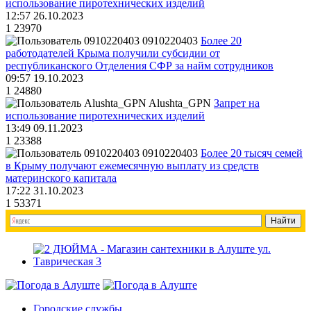
использование пиротехнических изделий
12:57 26.10.2023
1
23970
0910220403
Более 20
работодателей Крыма получили субсидии от
республиканского Отделения СФР за найм сотрудников
09:57 19.10.2023
1
24880
Alushta_GPN
Запрет на
использование пиротехнических изделий
13:49 09.11.2023
1
23388
0910220403
Более 20 тысяч семей
в Крыму получают ежемесячную выплату из средств
материнского капитала
17:22 31.10.2023
1
53371
Городские службы