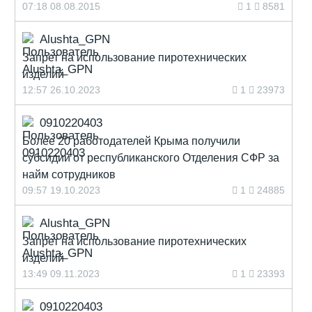
07:18 08.08.2015
1
8581
Alushta_GPN
Запрет на использование пиротехнических
изделий
12:57 26.10.2023
1
23973
0910220403
Более 20 работодателей Крыма получили
субсидии от республиканского Отделения СФР за
найм сотрудников
09:57 19.10.2023
1
24885
Alushta_GPN
Запрет на использование пиротехнических
изделий
13:49 09.11.2023
1
23393
0910220403