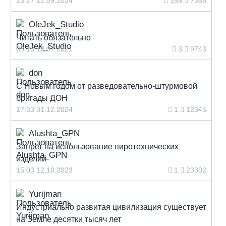
23:27 12.09.2024
155
7388
OleJek_Studio
Читать обязательно
08:18 12.07.2021
3
9743
don
С Новым годом от разведовательно-штурмовой
бригады ДОН
17:33 31.12.2024
1
12345
Alushta_GPN
Запрет на использование пиротехнических
изделий
15:03 12.10.2023
1
23302
Yurijman
Индустриально развитая цивилизация существует
на Земле десятки тысяч лет