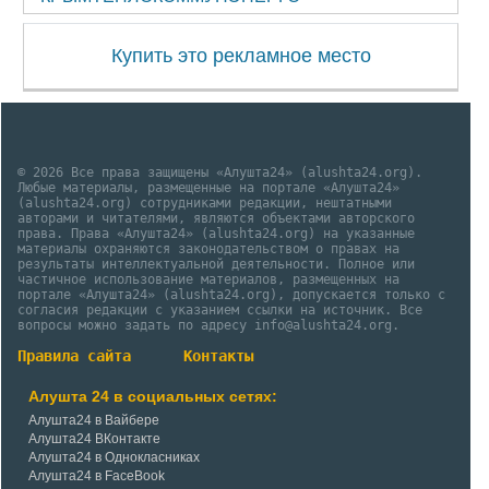
Купить это рекламное место
© 2026 Все права защищены «Алушта24» (alushta24.org).
Любые материалы, размещенные на портале «Алушта24»
(alushta24.org) сотрудниками редакции, нештатными
авторами и читателями, являются объектами авторского
права. Права «Алушта24» (alushta24.org) на указанные
материалы охраняются законодательством о правах на
результаты интеллектуальной деятельности. Полное или
частичное использование материалов, размещенных на
портале «Алушта24» (alushta24.org), допускается только с
согласия редакции с указанием ссылки на источник. Все
вопросы можно задать по адресу info@alushta24.org.
Правила сайта
Контакты
Алушта 24 в социальных сетях:
Алушта24 в Вайбере
Алушта24 ВКонтакте
Алушта24 в Однокласниках
Алушта24 в FaceBook