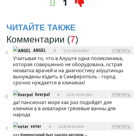
1
ЧИТАЙТЕ ТАКЖЕ
Комментарии (
7
)
ANGEL
ОТВЕТИТЬ
#
12:51 28.03.2014
0
Учитывая то, что в Алуште одна поликлиника,
которая совершенно не оборудована, острая
нехватка врачей и на диагностику алуштинцы
вынуждены ездить в Симферополь - город
срочно нуждается в клиниках!
liverpul
ОТВЕТИТЬ
#
13:21 28.03.2014
-1
да! пансионат море как раз подойдёт для
клиники а в аквапарке грязевые ванны для
народа
veter
ОТВЕТИТЬ
#
13:38 28.03.2014
0
»»»
Комментарий был удален автором ...