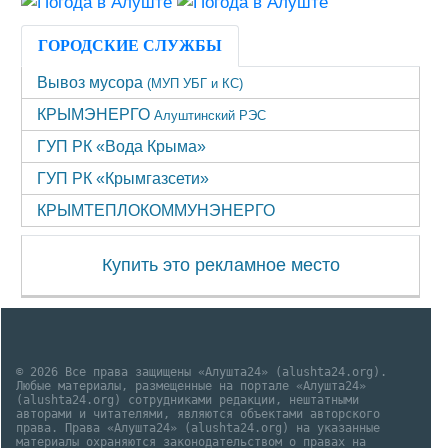
ГОРОДСКИЕ СЛУЖБЫ
Вывоз мусора
(МУП УБГ и КС)
КРЫМЭНЕРГО
Алуштинский РЭС
ГУП РК «Вода Крыма»
ГУП РК «Крымгазсети»
КРЫМТЕПЛОКОММУНЭНЕРГО
Купить это рекламное место
© 2026 Все права защищены «Алушта24» (alushta24.org).
Любые материалы, размещенные на портале «Алушта24»
(alushta24.org) сотрудниками редакции, нештатными
авторами и читателями, являются объектами авторского
права. Права «Алушта24» (alushta24.org) на указанные
материалы охраняются законодательством о правах на