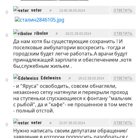
veter
ОТВЕТИТЬ
#
13:40 28.03.2014
0
ribolov
ОТВЕТИТЬ
#
18:21 28.03.2014
0
Да нам хотя бы существующие сохранить ! И
поселковые амбулатории воскресить -тогда и
городским будет легче работать.А врачи будут
принадлежащей зарплате и обеспечением ,хотя
бы,служебным жильем .
Edelweiss
ОТВЕТИТЬ
#
19:12 28.03.2014
0
- и "Яруса" освободить, совсем обнаглели,
незаконно сетку натянули и перекрыли проход
на ступеньки спускающиеся к фонтану "мальчик
с рыбой", да и "кафе"- не прошенное в том месте
- полный отстой.
veter
ОТВЕТИТЬ
#
21:07 28.03.2014
0
Нужно написать своим депутатам обращение/
заявление в котором попросить разобраться с