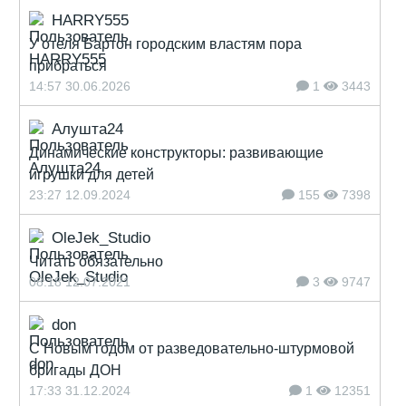
HARRY555
У отеля Бартон городским властям пора
прибраться
14:57 30.06.2026
1
3443
Алушта24
Динамические конструкторы: развивающие
игрушки для детей
23:27 12.09.2024
155
7398
OleJek_Studio
Читать обязательно
08:18 12.07.2021
3
9747
don
С Новым годом от разведовательно-штурмовой
бригады ДОН
17:33 31.12.2024
1
12351