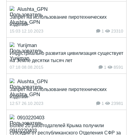
Alushta_GPN
Запрет на использование пиротехнических
изделий
15:03 12.10.2023
1
23310
Yurijman
Индустриально развитая цивилизация существует
на Земле десятки тысяч лет
07:18 08.08.2015
1
8591
Alushta_GPN
Запрет на использование пиротехнических
изделий
12:57 26.10.2023
1
23981
0910220403
Более 20 работодателей Крыма получили
субсидии от республиканского Отделения СФР за