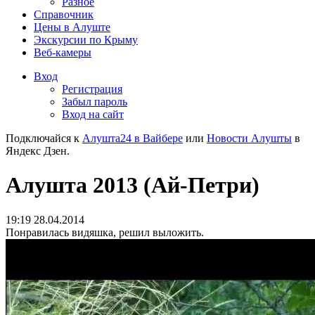
Разное
Справочник
Цены в Алуште
Экскурсии по Крыму
Веб-камеры
Вход
Регистрация
Забыл пароль
Вход на сайт
Подключайся к
Алушта24 в Вайбере
или
Новости Алушты
в
Яндекс Дзен.
Алушта 2013 (Ай-Петри)
19:19 28.04.2014
Понравилась видяшка, решил выложить.