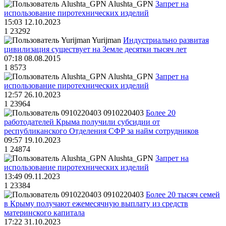
Alushta_GPN
Запрет на
использование пиротехнических изделий
15:03 12.10.2023
1
23292
Yurijman
Индустриально развитая
цивилизация существует на Земле десятки тысяч лет
07:18 08.08.2015
1
8573
Alushta_GPN
Запрет на
использование пиротехнических изделий
12:57 26.10.2023
1
23964
0910220403
Более 20
работодателей Крыма получили субсидии от
республиканского Отделения СФР за найм сотрудников
09:57 19.10.2023
1
24874
Alushta_GPN
Запрет на
использование пиротехнических изделий
13:49 09.11.2023
1
23384
0910220403
Более 20 тысяч семей
в Крыму получают ежемесячную выплату из средств
материнского капитала
17:22 31.10.2023