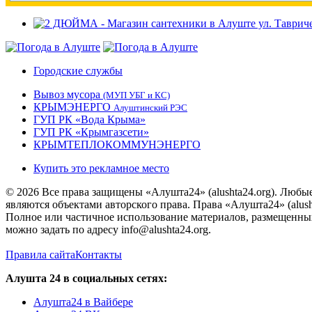
Городские службы
Вывоз мусора
(МУП УБГ и КС)
КРЫМЭНЕРГО
Алуштинский РЭС
ГУП РК «Вода Крыма»
ГУП РК «Крымгазсети»
КРЫМТЕПЛОКОММУНЭНЕРГО
Купить это рекламное место
© 2026 Все права защищены «Алушта24» (alushta24.org). Любы
являются объектами авторского права. Права «Алушта24» (alush
Полное или частичное использование материалов, размещенных 
можно задать по адресу info@alushta24.org.
Правила сайта
Контакты
Алушта 24 в социальных сетях:
Алушта24 в Вайбере