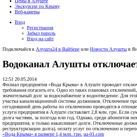
Цены в Алуште
Экскурсии по Крыму
Веб-камеры
Вход
Регистрация
Забыл пароль
Вход на сайт
Подключайся к
Алушта24 в Вайбере
или
Новости Алушты
в Ян
Водоканал Алушты отключает
12:51 20.05.2014
Филиал предприятия «Вода Крыма» в Алуште проводит отключен
требования погасить его.
Одно из таких плановых отключений,
значительный долг за водоснабжение и водоотведение. Для эт
участка канализационной системы должников. Отключение прои
сегодняшний день работы по отключению проводятся в отношени
услуги предприятия в Алуште составляет 2,8 млн. грн. Если с
долга частями, за полгода или год. Однако, среди абонентов н
предприятия, и только накапливает долги. Отключенные должн
реструктуризации долга), оплату услуг по отключению и пер
«Вода Крыма» в размере 1,4 млн. грн.
ua-01.com