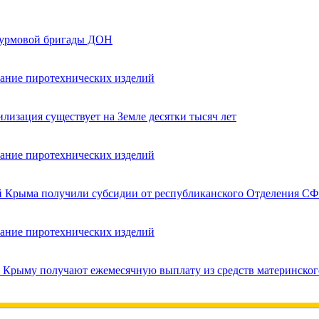
турмовой бригады ДОН
вание пиротехнических изделий
лизация существует на Земле десятки тысяч лет
вание пиротехнических изделий
ей Крыма получили субсидии от республиканского Отделения СФ
вание пиротехнических изделий
в Крыму получают ежемесячную выплату из средств материнског