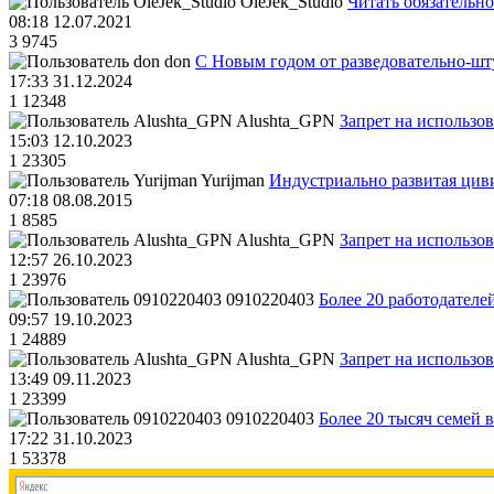
OleJek_Studio
Читать обязательно
08:18 12.07.2021
3
9745
don
С Новым годом от разведовательно-ш
17:33 31.12.2024
1
12348
Alushta_GPN
Запрет на использо
15:03 12.10.2023
1
23305
Yurijman
Индустриально развитая циви
07:18 08.08.2015
1
8585
Alushta_GPN
Запрет на использо
12:57 26.10.2023
1
23976
0910220403
Более 20 работодател
09:57 19.10.2023
1
24889
Alushta_GPN
Запрет на использо
13:49 09.11.2023
1
23399
0910220403
Более 20 тысяч семей 
17:22 31.10.2023
1
53378