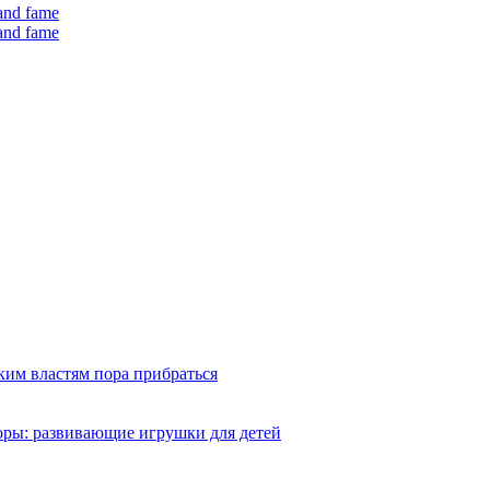
 and fame
 and fame
ким властям пора прибраться
оры: развивающие игрушки для детей