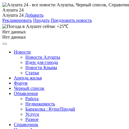
Алушта 24
Алушта 24
Добавить
Рекламировать
Продать
Предложить новость
+25℃
Нет данных
Нет данных
Новости
Новости Алушты
Идеи для города
Новости Крыма
Статьи
Аренда жилья
Форум
Черный список
Объявления
Работа
Недвижимость
Барахолка : Купи/Продай
Услуги
Разное
Справочник