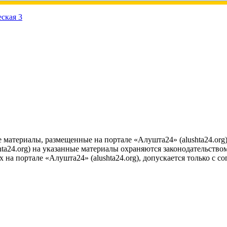
е материалы, размещенные на портале «Алушта24» (alushta24.or
ta24.org) на указанные материалы охраняются законодательством
на портале «Алушта24» (alushta24.org), допускается только с с