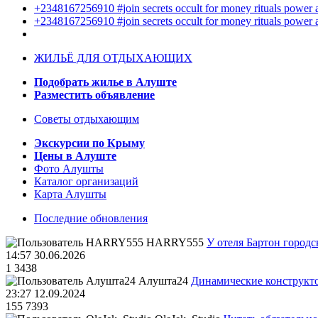
+2348167256910 #join secrets occult for money rituals power
+2348167256910 #join secrets occult for money rituals power
ЖИЛЬЁ ДЛЯ ОТДЫХАЮЩИХ
Подобрать жилье в Алуште
Разместить объявление
Советы отдыхающим
Экскурсии по Крыму
Цены в Алуште
Фото Алушты
Каталог организаций
Карта Алушты
Последние обновления
HARRY555
У отеля Бартон городс
14:57 30.06.2026
1
3438
Алушта24
Динамические конструкт
23:27 12.09.2024
155
7393