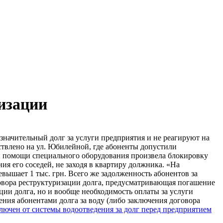
изации
начительный долг за услуги предприятия и не реагируют на
твлено на ул. Юбилейной, где абоненты допустили
ри помощи специального оборудования произвела блокировку
я его соседей, не заходя в квартиру должника. «На
вышает 1 тыс. грн. Всего же задолженность абонентов за
оговора реструктуризации долга, предусматривающая погашение
ации долга, но и вообще необходимость оплаты за услуги
ния абонентами долга за воду (либо заключения договора
ючен от системы водоотведения за долг перед предприятием