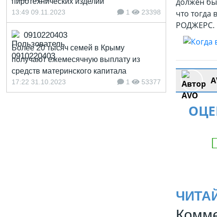
должен бы
пиротехнических изделий
13:49 09.11.2023
1
23398
что тогда 
РОДЖЕРС. 
0910220403
Более 20 тысяч семей в Крыму
получают ежемесячную выплату из
средств материнского капитала
A
17:22 31.10.2023
1
53377
ОЦЕ
ЧИТА
Комме