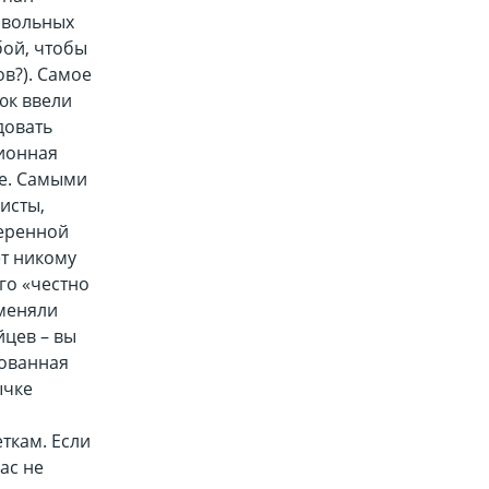
довольных
бой, чтобы
в?). Самое
юк ввели
довать
ционная
те. Самыми
исты,
веренной
ет никому
го «честно
сменяли
йцев – вы
рованная
ычке
ткам. Если
ас не