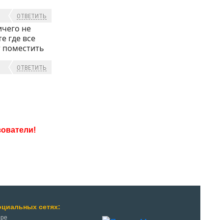
ОТВЕТИТЬ
ичего не
те где все
т поместить
ОТВЕТИТЬ
оциальных сетях:
ере