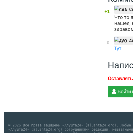
C
+1
Что то 
нашел, 
здравом
A
0
Тут
Напис
Войти 
© 2026 Все права защищены «Алушта24» (alushta24.org). Любые
«Алушта24» (alushta24.org) сотрудниками редакции, нештатным