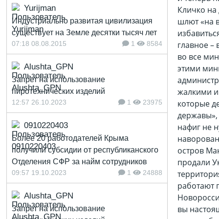
Yurijman
Кличко на 
шлют «на 
Индустриально развитая цивилизация
избавиться
существует на Земле десятки тысяч лет
07:18 08.08.2015
1
8584
главное –
во все ми
Alushta_GPN
этими мин
администра
Запрет на использование
жалкими и
пиротехнических изделий
12:57 26.10.2023
1
23975
которые д
державы», 
0910220403
нафиг не 
наворован
Более 20 работодателей Крыма
остров Ман
получили субсидии от республиканского
продали У
Отделения СФР за найм сотрудников
09:57 19.10.2023
1
24888
территори
работают 
Alushta_GPN
Новоросси
вы настоя
Запрет на использование