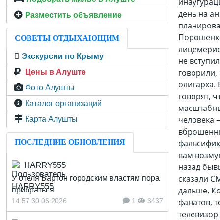
инаугураци
день на ан
Разместить объявление
планировал
Порошенко
СОВЕТЫ ОТДЫХАЮЩИМ
лицемерие
Экскурсии по Крыму
не вступил
говорили, 
Цены в Алуште
олигарха. 
Фото Алушты
говорят, ч
Каталог организаций
масштабны
человека 
Карта Алушты
вброшенны
ПОСЛЕДНИЕ ОБНОВЛЕНИЯ
фальсифик
вам возму
HARRY555
назад быв
сказали С
У отеля Бартон городским властям пора
дальше. К
прибраться
14:57 30.06.2026
1
3437
фанатов, 
телевизор 