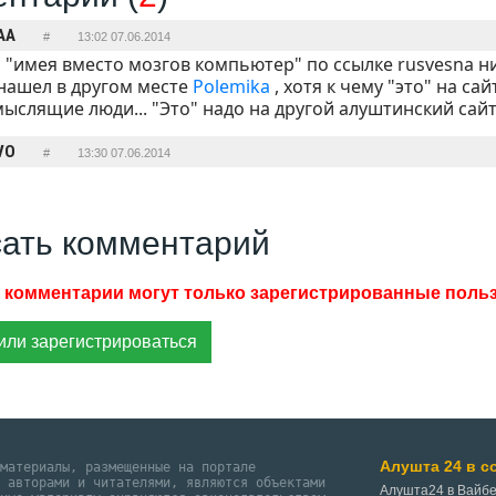
AA
#
13:02 07.06.2014
я "имея вместо мозгов компьютер" по ссылке rusvesna н
нашел в другом месте
Polemika
, хотя к чему "это" на сай
ыслящие люди... "Это" надо на другой алуштинский сай
VO
#
13:30 07.06.2014
ать комментарий
или зарегистрироваться
Алушта 24 в с
 материалы, размещенные на портале
и авторами и читателями, являются объектами
Алушта24 в Вайб