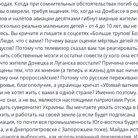
родах. Когда при сомнительных обстоятельствах погиб о
вы озверели, требуя мщения. Но, когда на Донбассе в ре
лов и налётов авиации десятками гибнут мирные жители 
сколько реально маленьких детей – от 4 до 10 лет, вы не
есь. Вы кричите и пишете в соцсетях «Больше трупов! Б
. Люди, что с вами? Почему ваши оценки мёртвых детей 
дусов? Потому что телевизор сказал вам так реагировать
ить собственные мозги и остатки совести (у кого она ест
что жители Донецка и Луганска восстали? Причина очень
ены тем, что их мнение (а теперь и жизнь) для вас ниче
чему они пророссийские? Потому что русские переживают
ровье, благополучие, а украинцы кричат «Убивай ватник
 не хотят жить с вами в одной стране? Именно поэтому.
но они, а не вы, являются настоящими патриотами Руси.
дать суверенитет Украины. Вы мечтаете уехать отсюда в 
жить и работать на своей земле (а если будет подписана
иация, то почти вся промышленность Юго-востока будет
а, и в Днепропетровске с Запорожьем тоже). Майдан ис
пытаются выбросить, как использованный презерватив. И