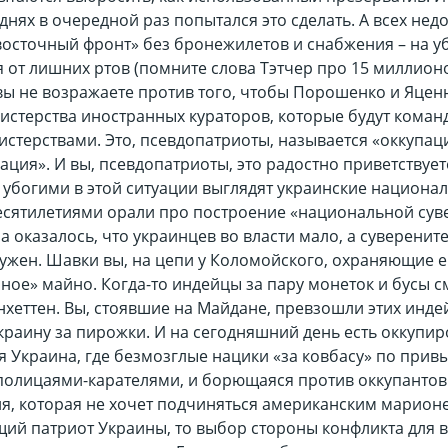
днях в очередной раз попытался это сделать. А всех не
восточный фронт» без бронежилетов и снабжения – на у
 от лишних ртов (помните слова Тэтчер про 15 миллионо
 вы не возражаете против того, чтобы Порошенко и Яцен
нистерства иностранных кураторов, которые будут коман
истерствами. Это, псевдопатриоты, называется «оккупа
ция». И вы, псевдопатриоты, это радостно приветствуе
 убогими в этой ситуации выглядят украинские национал
есятилетиями орали про построение «национальной су
а оказалось, что украинцев во власти мало, а суверенит
нужен. Шавки вы, на цепи у Коломойского, охраняющие е
ное» майно. Когда-то индейцы за пару монеток и бусы 
хеттен. Вы, стоявшие на Майдане, превзошли этих инде
краину за пирожки. И на сегодняшний день есть оккупи
я Украина, где безмозглые нацики «за ковбасу» по прив
полицаями-карателями, и борющаяся против оккупантов
я, которая не хочет подчиняться американским марионе
щий патриот Украины, то выбор стороны конфликта для в