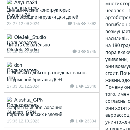
Алушта24
многих го
человек – 
Динамические конструкторы:
артобстре
развивающие игрушки для детей
23:27 12.09.2024
155
7392
погибло не
возмущает
OleJek_Studio
насилия!»
на 180 гра
Читать обязательно
08:18 12.07.2021
3
9745
пора включ
удивлены, 
don
они возмущ
стоит. По
С Новым годом от разведовательно-
жизни, здо
штурмовой бригады ДОН
17:33 31.12.2024
1
12348
Почему они
того, имен
Alushta_GPN
согласны с
они хотят 
Запрет на использование
евроассоц
пиротехнических изделий
15:03 12.10.2023
1
23304
уничтожен
и теперь 