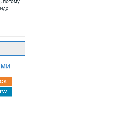
, потому
андр
ЯМИ
OK
TW