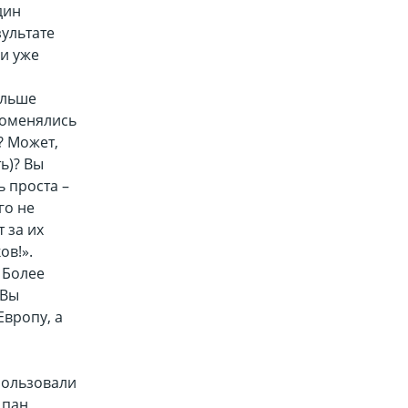
дин
зультате
и уже
ольше
поменялись
? Может,
ь)? Вы
 проста –
го не
 за их
ов!».
 Более
 Вы
Европу, а
пользовали
 пан