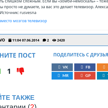
ть слишком сложным. Если вы «зомби-немоскаль» – тоже
вы просто не думаете, за вас это делает телевизор. Алекс
Источник:
rusvesna
VO
11:04 07.06.2014
2
2420
НИТЕ ПОСТ
ПОДЕЛИТЕСЬ С ДРУЗЬ
VK
FB
1
MR
GP
ЙТЕ ТАКЖЕ
нтарии (
2
)