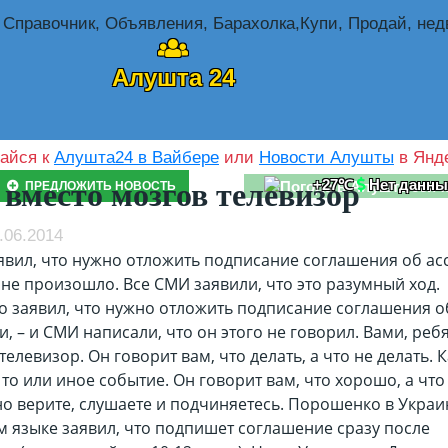
Алушта 24
айся к
Алушта24 в Вайбере
или
Новости Алушты
в Янде
+27℃
Нет данны
 вместо мозгов телевизор
ПРЕДЛОЖИТЬ НОВОСТЬ
.06.2014
явил, что нужно отложить подписание соглашения об ас
 не произошло. Все СМИ заявили, что это разумный ход.
 заявил, что нужно отложить подписание соглашения о
, – и СМИ написали, что он этого не говорил. Вами, ребя
телевизор. Он говорит вам, что делать, а что не делать. К
то или иное событие. Он говорит вам, что хорошо, а что
о верите, слушаете и подчиняетесь.
Порошенко в Украи
м языке заявил, что подпишет соглашение сразу после