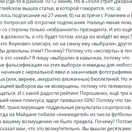
и (где-то в районе 10-12 июня). Но в «Уолл-стрит Джорна
глийском вышла статья, в которой говорится, что: а)
ось подписание на 27 июня; б) на встрече с Ромпеем и
 попросил об отсрочке подписания. Налицо явная ложь
 со стороны только «избранного» президента. И это ещё
 в должность, а что будет потом, когда он войдёт во вкус
что Янукович олигарх, но на смену ему «выбрали» друго
Вы довольны этим? Почему? Потому что «эксперты» в те
то это «окей»? Я пишу «выбрали» в кавычках, потому что
е фальсификации на этих выборах очевидны для любого
– начиная с нереальной явки и заканчивая фотографиям
х (или, вернее, аккуратно вложенных) бюллетеней. Но и
ацией выборов вы не возмущены, потому что телевизор 
щаться. И с какой радости рейтинг Порошенко, ещё три 
ший ниже плинтуса, вдруг превысил 50%? Потому что так
МИ, транслирующие поддельные результаты соцопросов.
огда на Майдане побили «онижедетей» из числа футболь
то вашему возмущению не было предела. Почему? Потом
сказал вам, что это возмутительно. Вы вышли десятками