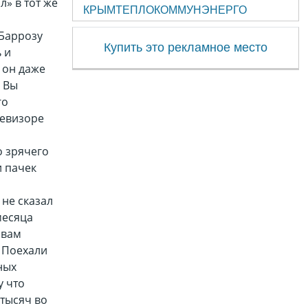
л» в тот же
КРЫМТЕПЛОКОММУНЭНЕРГО
 Баррозу
Купить это рекламное место
 и
 он даже
? Вы
го
левизоре
 зрячего
и пачек
не сказал
месяца
 вам
 Поехали
ных
у что
 тысяч во