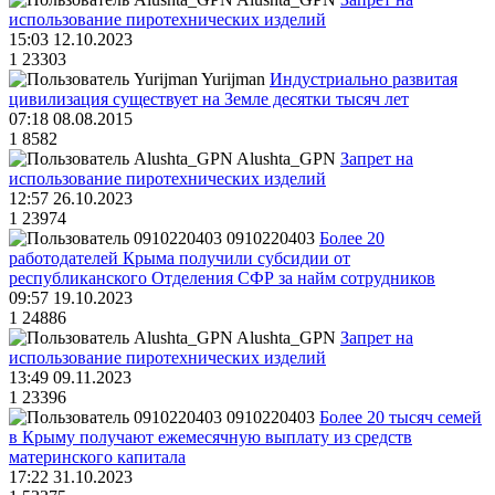
использование пиротехнических изделий
15:03 12.10.2023
1
23303
Yurijman
Индустриально развитая
цивилизация существует на Земле десятки тысяч лет
07:18 08.08.2015
1
8582
Alushta_GPN
Запрет на
использование пиротехнических изделий
12:57 26.10.2023
1
23974
0910220403
Более 20
работодателей Крыма получили субсидии от
республиканского Отделения СФР за найм сотрудников
09:57 19.10.2023
1
24886
Alushta_GPN
Запрет на
использование пиротехнических изделий
13:49 09.11.2023
1
23396
0910220403
Более 20 тысяч семей
в Крыму получают ежемесячную выплату из средств
материнского капитала
17:22 31.10.2023