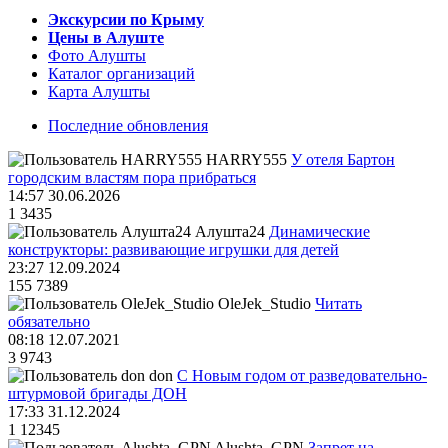
Экскурсии по Крыму
Цены в Алуште
Фото Алушты
Каталог организаций
Карта Алушты
Последние обновления
HARRY555
У отеля Бартон
городским властям пора прибраться
14:57 30.06.2026
1
3435
Алушта24
Динамические
конструкторы: развивающие игрушки для детей
23:27 12.09.2024
155
7389
OleJek_Studio
Читать
обязательно
08:18 12.07.2021
3
9743
don
С Новым годом от разведовательно-
штурмовой бригады ДОН
17:33 31.12.2024
1
12345
Alushta_GPN
Запрет на