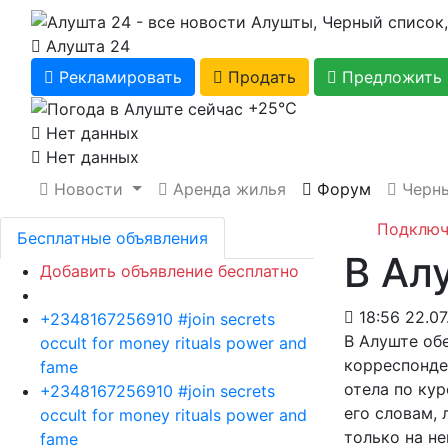
Алушта 24
Рекламировать
Продать
Предложить 
+25℃
Нет данных
Нет данных
Новости
Аренда жилья
Форум
Черны
Подключ
Бесплатные объявления
В Ал
Добавить объявление бесплатно
18:56 22.07
+2348167256910 #join secrets
В Алуште об
occult for money rituals power and
корреспонде
fame
отела по ку
+2348167256910 #join secrets
его словам, 
occult for money rituals power and
только на н
fame