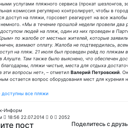
ными услугами пляжного сервиса (прокат шезлонгов, зо
льная комиссия регулярно контролирует, чтобы в город
я доступ на пляжи, горсовет реагирует на все жалобы
 немного.
«Мы в течение прошлой недели провели два 
доступом людей на пляж, один из них проведен в Парт
Крым» по жалобе от местных жителей, которые заявили
ничен, взимают оплату. Жалоба не подтвердилась, все
оступ на пляж. 21 июля был проведен рейд по пляжам 
 Алуште. Там также было выяснено, что обеспечен дос
 благодарны, пляжи чистые, места для отдыха достаточ
а эти вопросы нет»
, – отметил
Валерий Петровский
. О
ным остается вопрос оборудования мест для курения н
м
18:56 22.07.2014
0
2052
ите пост
Поделитесь с друз