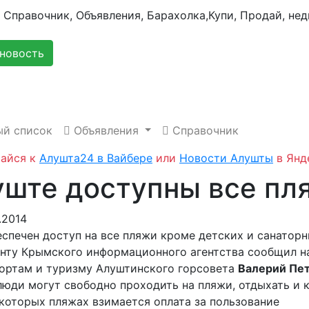
новость
й список
Объявления
Справочник
айся к
Алушта24 в Вайбере
или
Новости Алушты
в Янд
уште доступны все пл
.2014
еспечен доступ на все пляжи кроме детских и санаторн
нту Крымского информационного агентства сообщил н
рортам и туризму Алуштинского горсовета
Валерий Пе
люди могут свободно проходить на пляжи, отдыхать и к
екоторых пляжах взимается оплата за пользование