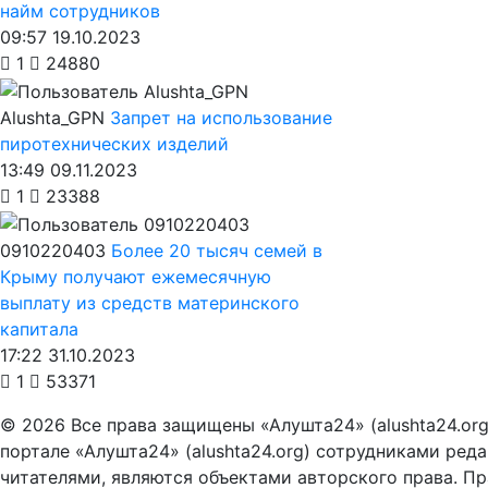
найм сотрудников
09:57 19.10.2023
1
24880
Alushta_GPN
Запрет на использование
пиротехнических изделий
13:49 09.11.2023
1
23388
0910220403
Более 20 тысяч семей в
Крыму получают ежемесячную
выплату из средств материнского
капитала
17:22 31.10.2023
1
53371
© 2026 Все права защищены «Алушта24» (alushta24.or
портале «Алушта24» (alushta24.org) сотрудниками ред
читателями, являются объектами авторского права. Пра