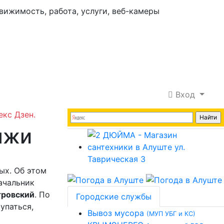
Вход
екс Дзен.
яжи
ых. Об этом
ачальник
тровский
.
По
Городские службы
упаться,
Вывоз мусора
(МУП УБГ и КС)