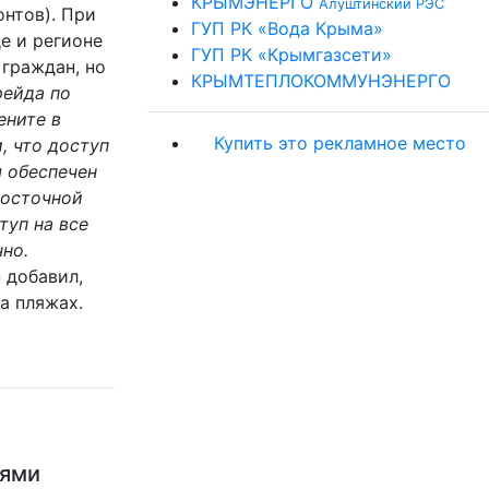
КРЫМЭНЕРГО
Алуштинский РЭС
нтов). При
ГУП РК «Вода Крыма»
е и регионе
ГУП РК «Крымгазсети»
 граждан, но
КРЫМТЕПЛОКОММУНЭНЕРГО
рейда по
ените в
Купить это рекламное место
, что доступ
м обеспечен
восточной
туп на все
но.
н добавил,
а пляжах.
ьями