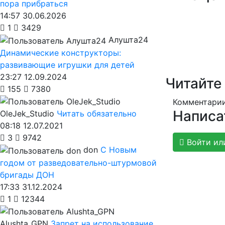
пора прибраться
14:57 30.06.2026
1
3429
Алушта24
Динамические конструкторы:
развивающие игрушки для детей
23:27 12.09.2024
Читайте
155
7380
Комментарии
Написа
OleJek_Studio
Читать обязательно
08:18 12.07.2021
3
9742
Войти ил
don
С Новым
годом от разведовательно-штурмовой
бригады ДОН
17:33 31.12.2024
1
12344
Alushta_GPN
Запрет на использование