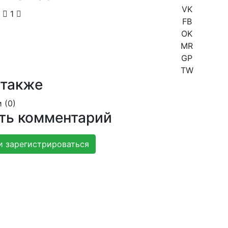
VK
1
FB
OK
MR
GP
TW
 также
 (
0
)
ть комментарий
и зарегистрироваться