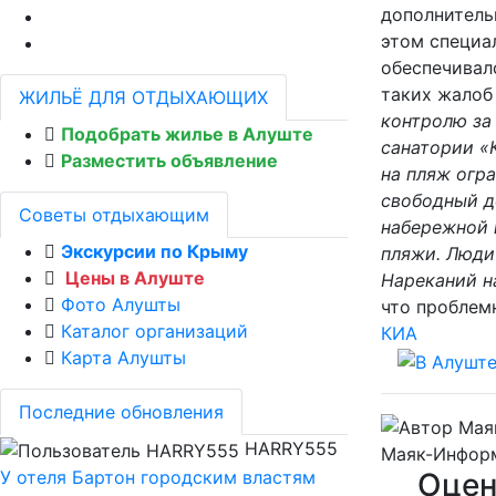
дополнитель
этом специа
обеспечивалс
таких жалоб
ЖИЛЬЁ ДЛЯ ОТДЫХАЮЩИХ
контролю за 
Подобрать жилье в Алуште
санатории «
Разместить объявление
на пляж огра
свободный д
Советы отдыхающим
набережной в
Экскурсии по Крыму
пляжи. Люди
Цены в Алуште
Нареканий н
Фото Алушты
что проблем
Каталог организаций
КИА
Карта Алушты
Последние обновления
HARRY555
Маяк-Инфор
Оцен
У отеля Бартон городским властям