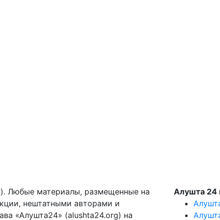
g). Любые материалы, размещенные на
Алушта 24 
акции, нештатными авторами и
Алушт
ва «Алушта24» (alushta24.org) на
Алушт