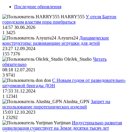
Последние обновления
HARRY555
У отеля Бартон
городским властям пора прибраться
14:57 30.06.2026
1
3425
Алушта24
Динамические
конструкторы: развивающие игрушки для детей
23:27 12.09.2024
155
7376
OleJek_Studio
Читать
обязательно
08:18 12.07.2021
3
9741
don
С Новым годом от разведовательно-
штурмовой бригады ДОН
17:33 31.12.2024
1
12341
Alushta_GPN
Запрет на
использование пиротехнических изделий
15:03 12.10.2023
1
23292
Yurijman
Индустриально развитая
цивилизация существует на Земле десятки тысяч лет