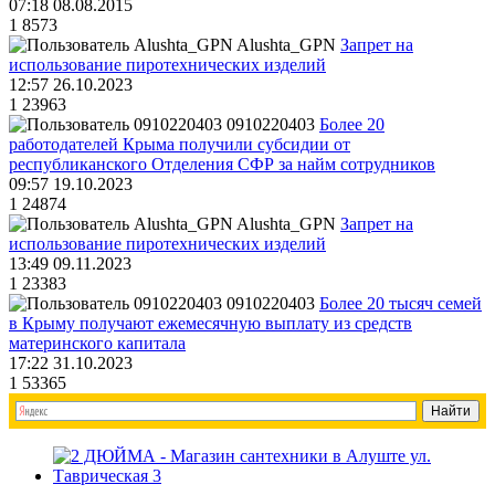
07:18 08.08.2015
1
8573
Alushta_GPN
Запрет на
использование пиротехнических изделий
12:57 26.10.2023
1
23963
0910220403
Более 20
работодателей Крыма получили субсидии от
республиканского Отделения СФР за найм сотрудников
09:57 19.10.2023
1
24874
Alushta_GPN
Запрет на
использование пиротехнических изделий
13:49 09.11.2023
1
23383
0910220403
Более 20 тысяч семей
в Крыму получают ежемесячную выплату из средств
материнского капитала
17:22 31.10.2023
1
53365