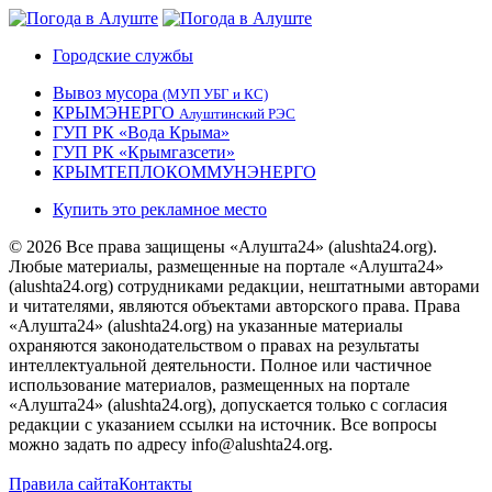
Городские службы
Вывоз мусора
(МУП УБГ и КС)
КРЫМЭНЕРГО
Алуштинский РЭС
ГУП РК «Вода Крыма»
ГУП РК «Крымгазсети»
КРЫМТЕПЛОКОММУНЭНЕРГО
Купить это рекламное место
© 2026 Все права защищены «Алушта24» (alushta24.org).
Любые материалы, размещенные на портале «Алушта24»
(alushta24.org) сотрудниками редакции, нештатными авторами
и читателями, являются объектами авторского права. Права
«Алушта24» (alushta24.org) на указанные материалы
охраняются законодательством о правах на результаты
интеллектуальной деятельности. Полное или частичное
использование материалов, размещенных на портале
«Алушта24» (alushta24.org), допускается только с согласия
редакции с указанием ссылки на источник. Все вопросы
можно задать по адресу info@alushta24.org.
Правила сайта
Контакты