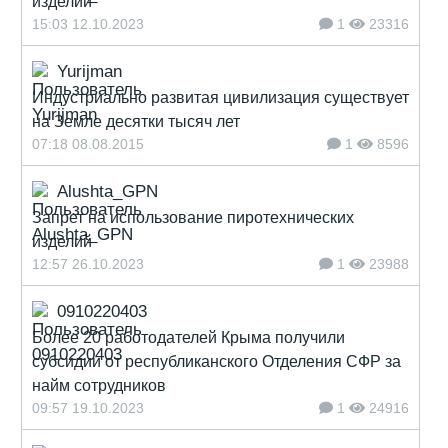
изделий
15:03 12.10.2023
1
23316
Yurijman
Индустриально развитая цивилизация существует
на Земле десятки тысяч лет
07:18 08.08.2015
1
8596
Alushta_GPN
Запрет на использование пиротехнических
изделий
12:57 26.10.2023
1
23988
0910220403
Более 20 работодателей Крыма получили
субсидии от республиканского Отделения СФР за
найм сотрудников
09:57 19.10.2023
1
24916