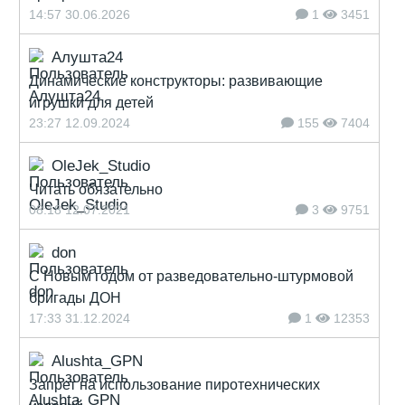
14:57 30.06.2026
1
3451
Алушта24
Динамические конструкторы: развивающие
игрушки для детей
23:27 12.09.2024
155
7404
OleJek_Studio
Читать обязательно
08:18 12.07.2021
3
9751
don
С Новым годом от разведовательно-штурмовой
бригады ДОН
17:33 31.12.2024
1
12353
Alushta_GPN
Запрет на использование пиротехнических