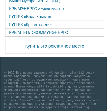
Вывоз мусора
(МУП УБГ и КС)
КРЫМЭНЕРГО
Алуштинский РЭС
ГУП РК «Вода Крыма»
ГУП РК «Крымгазсети»
КРЫМТЕПЛОКОММУНЭНЕРГО
Купить это рекламное место
© 2026 Все права защищены «Алушта24» (alushta24.org).
Любые материалы, размещенные на портале «Алушта24»
(alushta24.org) сотрудниками редакции, нештатными
авторами и читателями, являются объектами авторского
права. Права «Алушта24» (alushta24.org) на указанные
материалы охраняются законодательством о правах на
результаты интеллектуальной деятельности. Полное или
частичное использование материалов, размещенных на
портале «Алушта24» (alushta24.org), допускается только с
согласия редакции с указанием ссылки на источник. Все
вопросы можно задать по адресу info@alushta24.org.