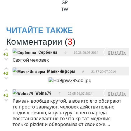
GP
TW
ЧИТАЙТЕ ТАКЖЕ
Комментарии (
3
)
Сорбонна
ОТВЕТИТЬ
#
19:33 29.07.2014
+1
Святой человек
Маяк-Информ
#
21:37 29.07.2014
+2
ОТВЕТИТЬ
Wolna79
ОТВЕТИТЬ
#
22:05 29.07.2014
+1
Рамзан вообще крутой, а все кто его обсирают
те просто завидуют, человек действительно
поднял Чечню, и культуру своего народа
восстанавливает не то что кр тат меджлис
только pizdяt и обворовывают своих же....