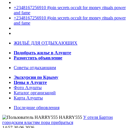
+2348167256910 #join secrets occult for money rituals power
and fame
+2348167256910 #join secrets occult for money rituals power
and fame
ЖИЛЬЁ ДЛЯ ОТДЫХАЮЩИХ
Подобрать жилье в Алуште
Разместить объявление
Советы отдыхающим
Экскурсии по Крыму
Цены в Алуште
Фото Алушты
Каталог организаций
Карта Алушты
Последние обновления
HARRY555
У отеля Бартон
городским властям пора прибраться
14:57 30.06.2026