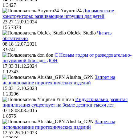
1
3427
Алушта24
Динамические
конструкторы: развивающие игрушки для детей
23:27 12.09.2024
155
7378
OleJek_Studio
Читать
обязательно
08:18 12.07.2021
3
9741
don
С Новым годом от разведовательно-
штурмовой бригады ДОН
17:33 31.12.2024
1
12343
Alushta_GPN
Запрет на
использование пиротехнических изделий
15:03 12.10.2023
1
23296
Yurijman
Индустриально развитая
цивилизация существует на Земле десятки тысяч лет
07:18 08.08.2015
1
8575
Alushta_GPN
Запрет на
использование пиротехнических изделий
12:57 26.10.2023