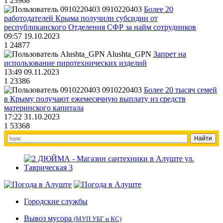
1
23968
0910220403
Более 20
работодателей Крыма получили субсидии от
республиканского Отделения СФР за найм сотрудников
09:57 19.10.2023
1
24877
Alushta_GPN
Запрет на
использование пиротехнических изделий
13:49 09.11.2023
1
23386
0910220403
Более 20 тысяч семей
в Крыму получают ежемесячную выплату из средств
материнского капитала
17:22 31.10.2023
1
53368
Городские службы
Вывоз мусора
(МУП УБГ и КС)